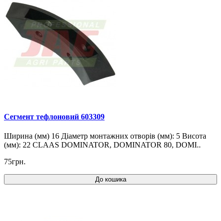
Cегмент тефлоновий 603309
Ширина (мм) 16 Діаметр монтажних отворів (мм): 5 Висота
(мм): 22 CLAAS DOMINATOR, DOMINATOR 80, DOMI..
75грн.
До кошика