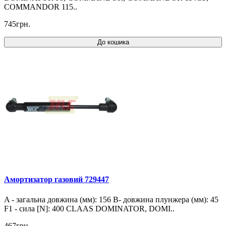
COMMANDOR 115..
745грн.
До кошика
Амортизатор газовий 729447
A - загальна довжина (мм): 156 B- довжина плунжера (мм): 45
F1 - сила [N]: 400 CLAAS DOMINATOR, DOMI..
467грн.