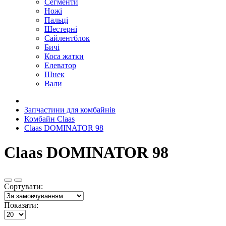
Сегменти
Ножі
Пальці
Шестерні
Сайлентблок
Бичі
Коса жатки
Елеватор
Шнек
Вали
Запчастини для комбайнів
Комбайн Claas
Claas DOMINATOR 98
Claas DOMINATOR 98
Сортувати:
Показати: