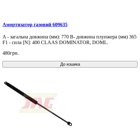
Амортизатор газовий 609635
A - загальна довжина (мм): 770 B- довжина плунжера (мм) 365
F1 - сила [N]: 400 CLAAS DOMINATOR, DOMI..
480грн.
До кошика