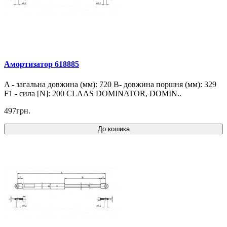
Амортизатор 618885
A - загальна довжина (мм): 720 B- довжина поршня (мм): 329
F1 - сила [N]: 200 CLAAS DOMINATOR, DOMIN..
497грн.
До кошика