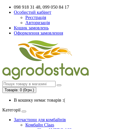
098 918 31 48, 099 050 84 17
Особистий кабінет
Реєстрація
Авторизація
Кошик замовлень
Оформлення замовлення
Товарів: 0 (0грн.)
В кошику немає товарів :(
Категорії
Запчастини для комбайнів
Комбайн Claas