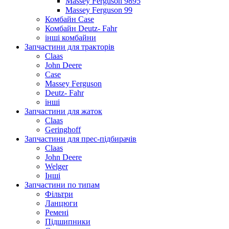
Massey Ferguson 9895
Massey Ferguson 99
Комбайн Case
Комбайн Deutz- Fahr
інші комбайни
Запчастини для тракторів
Claas
John Deere
Case
Massey Ferguson
Deutz- Fahr
інші
Запчастини для жаток
Claas
Geringhoff
Запчастини для прес-підбирачів
Claas
John Deere
Welger
Інші
Запчастини по типам
Фільтри
Ланцюги
Ремені
Підшипники