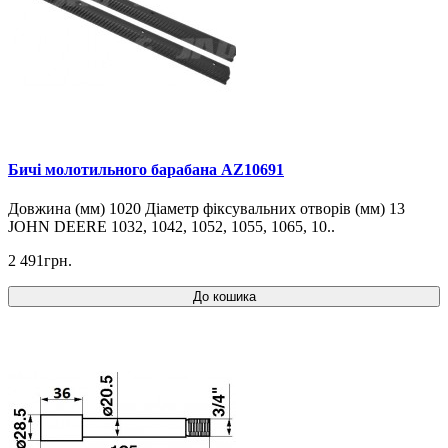
Бичі молотильного барабана AZ10691
Довжина (мм) 1020 Діаметр фіксувальних отворів (мм) 13
JOHN DEERE 1032, 1042, 1052, 1055, 1065, 10..
2 491грн.
До кошика