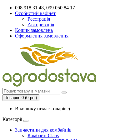
098 918 31 48, 099 050 84 17
Особистий кабінет
Реєстрація
Авторизація
Кошик замовлень
Оформлення замовлення
Товарів: 0 (0грн.)
В кошику немає товарів :(
Категорії
Запчастини для комбайнів
Комбайн Claas