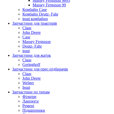
Massey Ferguson 9895
Massey Ferguson 99
Комбайн Case
Комбайн Deutz- Fahr
інші комбайни
Запчастини для тракторів
Claas
John Deere
Case
Massey Ferguson
Deutz- Fahr
інші
Запчастини для жаток
Claas
Geringhoff
Запчастини для прес-підбирачів
Claas
John Deere
Welger
Інші
Запчастини по типам
Фільтри
Ланцюги
Ремені
Підшипники