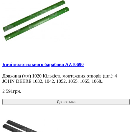
Бичі молотильного барабана AZ10690
Довжина (мм) 1020 Кількість монтажних отворів (шт.): 4
JOHN DEERE 1032, 1042, 1052, 1055, 1065, 1068..
2 591грн.
До кошика