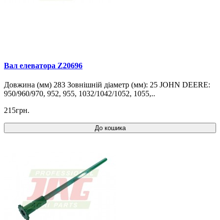
Вал елеватора Z20696
Довжина (мм) 283 Зовнішній діаметр (мм): 25 JOHN DEERE:
950/960/970, 952, 955, 1032/1042/1052, 1055,..
215грн.
До кошика