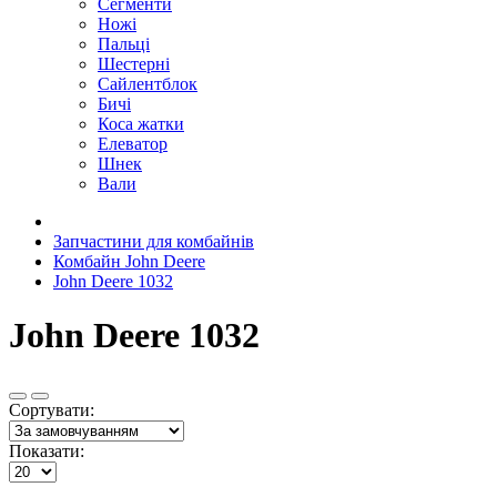
Сегменти
Ножі
Пальці
Шестерні
Сайлентблок
Бичі
Коса жатки
Елеватор
Шнек
Вали
Запчастини для комбайнів
Комбайн John Deere
John Deere 1032
John Deere 1032
Сортувати:
Показати: