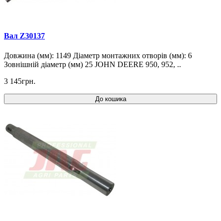
Вал Z30137
Довжина (мм): 1149 Діаметр монтажних отворів (мм): 6
Зовнішній діаметр (мм) 25 JOHN DEERE 950, 952, ..
3 145грн.
До кошика