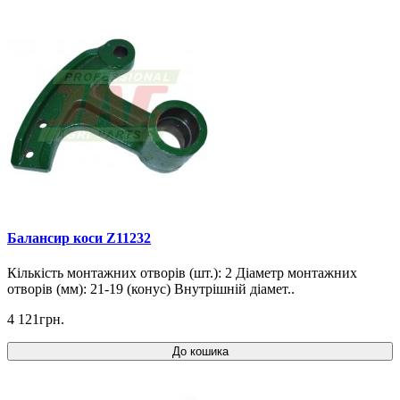
Балансир коси Z11232
Кількість монтажних отворів (шт.): 2 Діаметр монтажних
отворів (мм): 21-19 (конус) Внутрішній діамет..
4 121грн.
До кошика