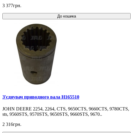
3 377грн.
До кошика
З'єднувач приводного вала H165510
JOHN DEERE 2254, 2264, CTS, 9650CTS, 9660CTS, 9780CTS,
sts, 9560STS, 9570STS, 9650STS, 9660STS, 9670..
2 316грн.