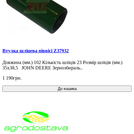
Втулка шліцева піввісі Z37932
Довжина (мм.) 102 Кількість шліців 23 Розмір шліців (мм.)
35x38,5 JOHN DEERE Зернозбираль..
1 190грн.
До кошика