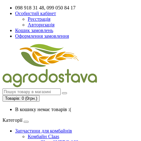
098 918 31 48, 099 050 84 17
Особистий кабінет
Реєстрація
Авторизація
Кошик замовлень
Оформлення замовлення
Товарів: 0 (0грн.)
В кошику немає товарів :(
Категорії
Запчастини для комбайнів
Комбайн Claas