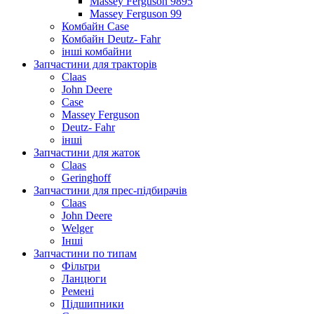
Massey Ferguson 9895
Massey Ferguson 99
Комбайн Case
Комбайн Deutz- Fahr
інші комбайни
Запчастини для тракторів
Claas
John Deere
Case
Massey Ferguson
Deutz- Fahr
інші
Запчастини для жаток
Claas
Geringhoff
Запчастини для прес-підбирачів
Claas
John Deere
Welger
Інші
Запчастини по типам
Фільтри
Ланцюги
Ремені
Підшипники