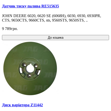
Датчик тиску палива RE515635
JOHN DEERE 6020, 6620 SE (6068H), 6030, 6930, 6930PR,
CTS, 9650CTS, 9660CTS, sts, 9560STS, 9650STS, ..
9 789грн.
До кошика
Диск варіатора Z11442