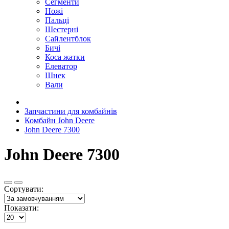
Сегменти
Ножі
Пальці
Шестерні
Сайлентблок
Бичі
Коса жатки
Елеватор
Шнек
Вали
Запчастини для комбайнів
Комбайн John Deere
John Deere 7300
John Deere 7300
Сортувати:
Показати: