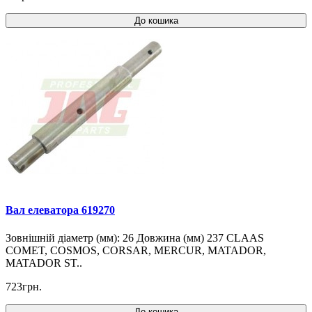
До кошика
Вал елеватора 619270
Зовнішній діаметр (мм): 26 Довжина (мм) 237 CLAAS
COMET, COSMOS, CORSAR, MERCUR, MATADOR,
MATADOR ST..
723грн.
До кошика