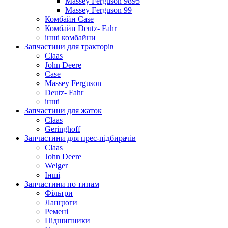
Massey Ferguson 9895
Massey Ferguson 99
Комбайн Case
Комбайн Deutz- Fahr
інші комбайни
Запчастини для тракторів
Claas
John Deere
Case
Massey Ferguson
Deutz- Fahr
інші
Запчастини для жаток
Claas
Geringhoff
Запчастини для прес-підбирачів
Claas
John Deere
Welger
Інші
Запчастини по типам
Фільтри
Ланцюги
Ремені
Підшипники