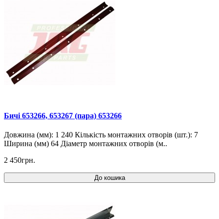
Бичі 653266, 653267 (пара) 653266
Довжина (мм): 1 240 Кількість монтажних отворів (шт.): 7
Ширина (мм) 64 Діаметр монтажних отворів (м..
2 450грн.
До кошика