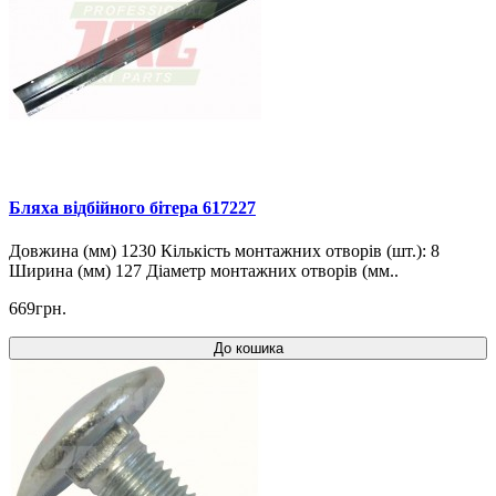
Бляха відбійного бітера 617227
Довжина (мм) 1230 Кількість монтажних отворів (шт.): 8
Ширина (мм) 127 Діаметр монтажних отворів (мм..
669грн.
До кошика