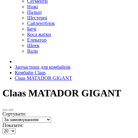
Сегменти
Ножі
Пальці
Шестерні
Сайлентблок
Бичі
Коса жатки
Елеватор
Шнек
Вали
Запчастини для комбайнів
Комбайн Claas
Claas MATADOR GIGANT
Claas MATADOR GIGANT
Сортувати:
Показати: