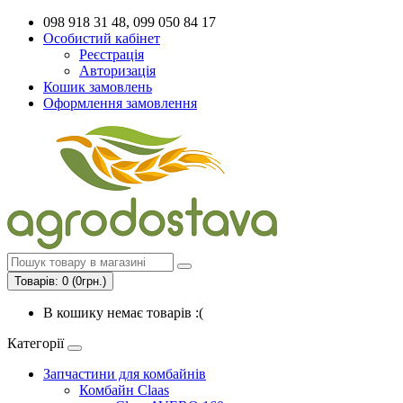
098 918 31 48, 099 050 84 17
Особистий кабінет
Реєстрація
Авторизація
Кошик замовлень
Оформлення замовлення
Товарів: 0 (0грн.)
В кошику немає товарів :(
Категорії
Запчастини для комбайнів
Комбайн Claas