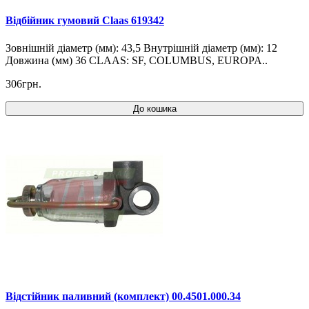
Відбійник гумовий Claas 619342
Зовнішній діаметр (мм): 43,5 Внутрішній діаметр (мм): 12
Довжина (мм) 36 CLAAS: SF, COLUMBUS, EUROPA..
306грн.
До кошика
Відстійник паливний (комплект) 00.4501.000.34