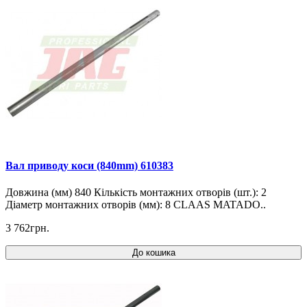
Вал приводу коси (840mm) 610383
Довжина (мм) 840 Кількість монтажних отворів (шт.): 2
Діаметр монтажних отворів (мм): 8 CLAAS MATADO..
3 762грн.
До кошика