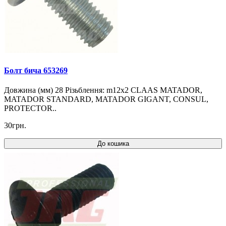
Болт бича 653269
Довжина (мм) 28 Різьблення: m12x2 CLAAS MATADOR,
MATADOR STANDARD, MATADOR GIGANT, CONSUL,
PROTECTOR..
30грн.
До кошика