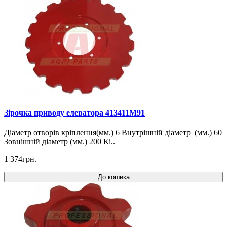
Зірочка приводу елеватора 413411M91
Діаметр отворів кріплення(мм.) 6 Внутрішній діаметр (мм.) 60
Зовнішній діаметр (мм.) 200 Кі..
1 374грн.
До кошика