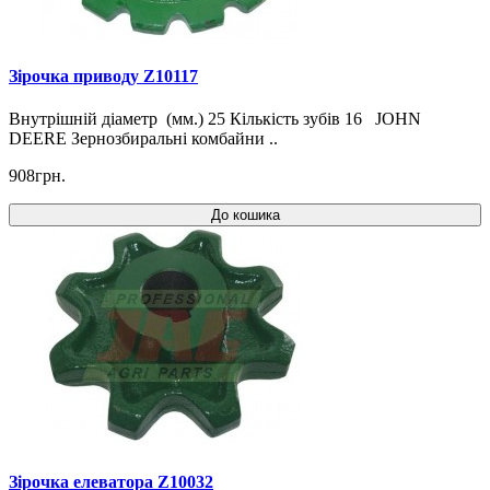
Зірочка приводу Z10117
Внутрішній діаметр (мм.) 25 Кількість зубів 16 JOHN
DEERE Зернозбиральні комбайни ..
908грн.
До кошика
Зірочка елеватора Z10032