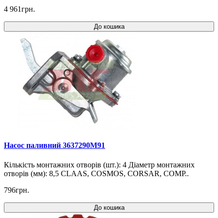
4 961грн.
До кошика
Насос паливний 3637290M91
Кількість монтажних отворів (шт.): 4 Діаметр монтажних
отворів (мм): 8,5 CLAAS, COSMOS, CORSAR, COMP..
796грн.
До кошика