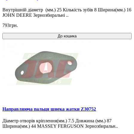
Внутрішній діаметр (мм.) 25 Кількість зубів 8 Ширина(мм.) 16
JOHN DEERE Зернозбиральні ..
793грн.
До кошика
Направляюча пальця шнека жатки Z30752
Діаметр отворів кріплення(мм.) 7.5 Довжина (мм.) 87
Ширина(мм.) 44 MASSEY FERGUSON Зернозбиральн..