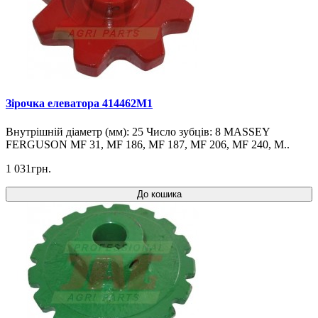
Зірочка елеватора 414462M1
Внутрішній діаметр (мм): 25 Число зубців: 8 MASSEY
FERGUSON MF 31, MF 186, MF 187, MF 206, MF 240, M..
1 031грн.
До кошика