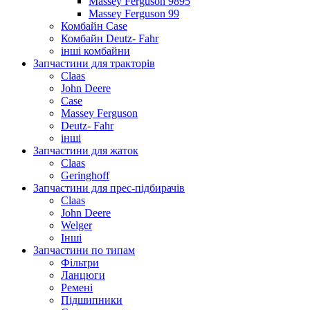
Massey Ferguson 9895
Massey Ferguson 99
Комбайн Case
Комбайн Deutz- Fahr
інші комбайни
Запчастини для тракторів
Claas
John Deere
Case
Massey Ferguson
Deutz- Fahr
інші
Запчастини для жаток
Claas
Geringhoff
Запчастини для прес-підбирачів
Claas
John Deere
Welger
Інші
Запчастини по типам
Фільтри
Ланцюги
Ремені
Підшипники