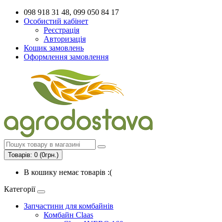
098 918 31 48, 099 050 84 17
Особистий кабінет
Реєстрація
Авторизація
Кошик замовлень
Оформлення замовлення
Товарів: 0 (0грн.)
В кошику немає товарів :(
Категорії
Запчастини для комбайнів
Комбайн Claas