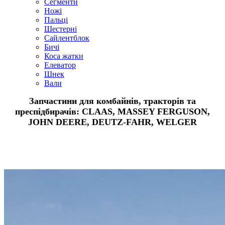
Сегменти
Ножі
Пальці
Шестерні
Сайлентблок
Бичі
Коса жатки
Елеватор
Шнек
Вали
Запчастини для комбайнів, тракторів та
преспідбирачів: CLAAS, MASSEY FERGUSON,
JOHN DEERE, DEUTZ-FAHR, WELGER