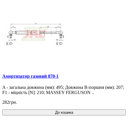
Амортизатор газовий 870-1
A - загальна довжина (мм): 495; Довжина B-поршня (мм): 207;
F1 - міцність [N]: 210; MASSEY FERGUSON ..
282грн.
До кошика