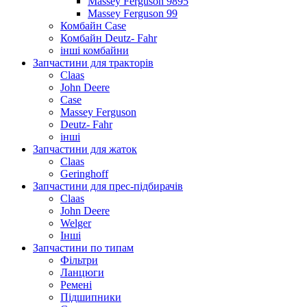
Massey Ferguson 9895
Massey Ferguson 99
Комбайн Case
Комбайн Deutz- Fahr
інші комбайни
Запчастини для тракторів
Claas
John Deere
Case
Massey Ferguson
Deutz- Fahr
інші
Запчастини для жаток
Claas
Geringhoff
Запчастини для прес-підбирачів
Claas
John Deere
Welger
Інші
Запчастини по типам
Фільтри
Ланцюги
Ремені
Підшипники