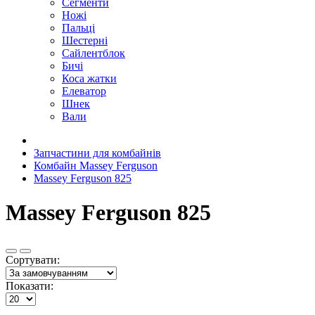
Сегменти
Ножі
Пальці
Шестерні
Сайлентблок
Бичі
Коса жатки
Елеватор
Шнек
Вали
Запчастини для комбайнів
Комбайн Massey Ferguson
Massey Ferguson 825
Massey Ferguson 825
Сортувати:
Показати: