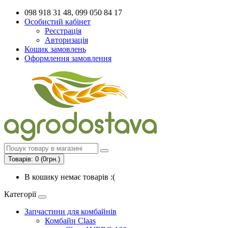
098 918 31 48, 099 050 84 17
Особистий кабінет
Реєстрація
Авторизація
Кошик замовлень
Оформлення замовлення
Товарів: 0 (0грн.)
В кошику немає товарів :(
Категорії
Запчастини для комбайнів
Комбайн Claas