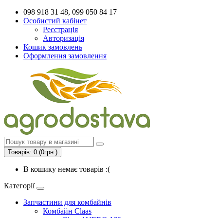
098 918 31 48, 099 050 84 17
Особистий кабінет
Реєстрація
Авторизація
Кошик замовлень
Оформлення замовлення
Товарів: 0 (0грн.)
В кошику немає товарів :(
Категорії
Запчастини для комбайнів
Комбайн Claas