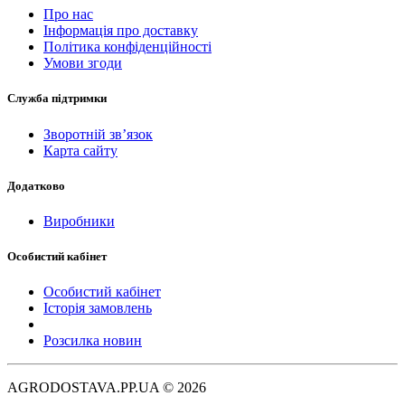
Про нас
Інформація про доставку
Політика конфіденційності
Умови згоди
Служба підтримки
Зворотній зв’язок
Карта сайту
Додатково
Виробники
Особистий кабінет
Особистий кабінет
Історія замовлень
Розсилка новин
AGRODOSTAVA.PP.UA © 2026