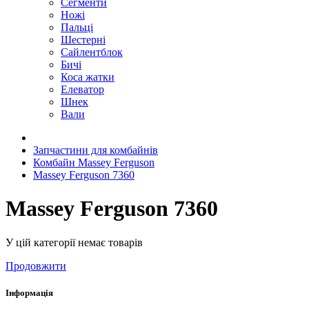
Сегменти
Ножі
Пальці
Шестерні
Сайлентблок
Бичі
Коса жатки
Елеватор
Шнек
Вали
Запчастини для комбайнів
Комбайн Massey Ferguson
Massey Ferguson 7360
Massey Ferguson 7360
У цій категорії немає товарів
Продовжити
Інформація