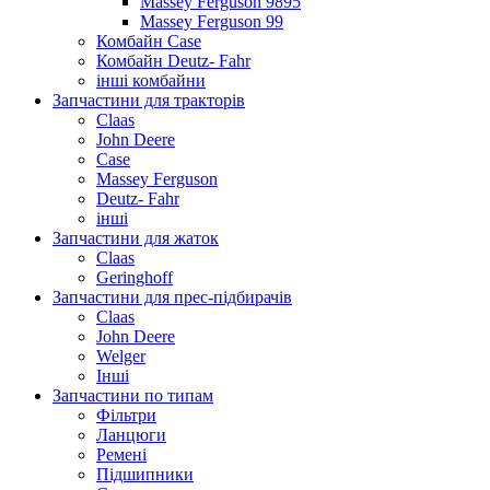
Massey Ferguson 9895
Massey Ferguson 99
Комбайн Case
Комбайн Deutz- Fahr
інші комбайни
Запчастини для тракторів
Claas
John Deere
Case
Massey Ferguson
Deutz- Fahr
інші
Запчастини для жаток
Claas
Geringhoff
Запчастини для прес-підбирачів
Claas
John Deere
Welger
Інші
Запчастини по типам
Фільтри
Ланцюги
Ремені
Підшипники