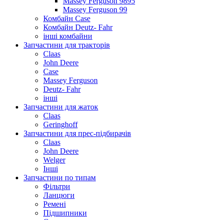
Massey Ferguson 9895
Massey Ferguson 99
Комбайн Case
Комбайн Deutz- Fahr
інші комбайни
Запчастини для тракторів
Claas
John Deere
Case
Massey Ferguson
Deutz- Fahr
інші
Запчастини для жаток
Claas
Geringhoff
Запчастини для прес-підбирачів
Claas
John Deere
Welger
Інші
Запчастини по типам
Фільтри
Ланцюги
Ремені
Підшипники