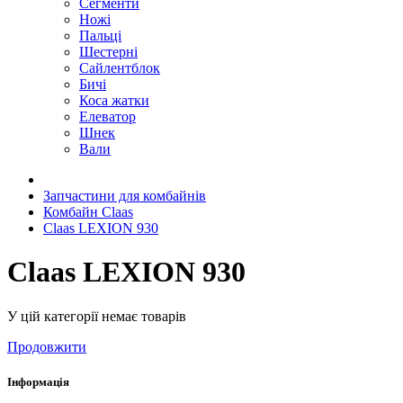
Сегменти
Ножі
Пальці
Шестерні
Сайлентблок
Бичі
Коса жатки
Елеватор
Шнек
Вали
Запчастини для комбайнів
Комбайн Claas
Claas LEXION 930
Claas LEXION 930
У цій категорії немає товарів
Продовжити
Інформація