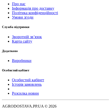
Про нас
Інформація про доставку
Політика конфіденційності
Умови згоди
Служба підтримки
Зворотній зв’язок
Карта сайту
Додатково
Виробники
Особистий кабінет
Особистий кабінет
Історія замовлень
Розсилка новин
AGRODOSTAVA.PP.UA © 2026