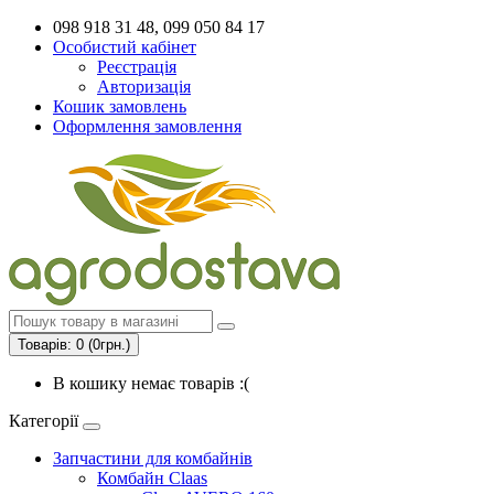
098 918 31 48, 099 050 84 17
Особистий кабінет
Реєстрація
Авторизація
Кошик замовлень
Оформлення замовлення
Товарів: 0 (0грн.)
В кошику немає товарів :(
Категорії
Запчастини для комбайнів
Комбайн Claas