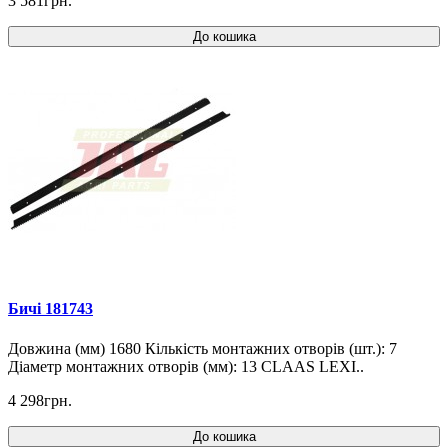
3 581грн.
До кошика
Бичі 181743
Довжина (мм) 1680 Кількість монтажних отворів (шт.): 7
Діаметр монтажних отворів (мм): 13 CLAAS LEXI..
4 298грн.
До кошика