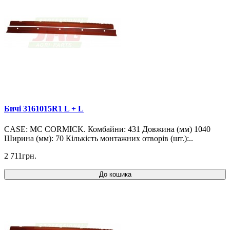
Бичі 3161015R1 L + L
CASE: MC CORMICK. Комбайни: 431 Довжина (мм) 1040
Ширина (мм): 70 Кількість монтажних отворів (шт.):..
2 711грн.
До кошика