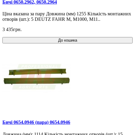
Бичі 0650.2962, 0650.2964
Ціна вказана за пару Довжина (мм) 1255 Кількість монтажних
отворів (шт.): 5 DEUTZ FAHR M, M1000, M11..
3 435грн.
До кошика
Бичі 0654.0946 (пара) 0654.0946
Довжина (мм): 1114 Кількість монтажних отворів (шт.): 15