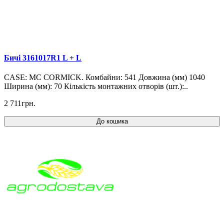
Бичі 3161017R1 L + L
CASE: MC CORMICK. Комбайни: 541 Довжина (мм) 1040
Ширина (мм): 70 Кількість монтажних отворів (шт.):..
2 711грн.
До кошика