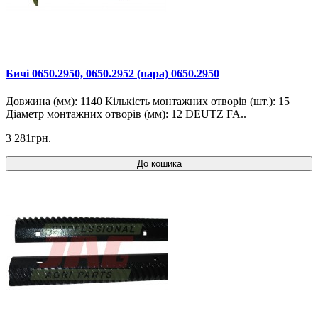
Бичі 0650.2950, ​​0650.2952 (пара) 0650.2950
Довжина (мм): 1140 Кількість монтажних отворів (шт.): 15
Діаметр монтажних отворів (мм): 12 DEUTZ FA..
3 281грн.
До кошика