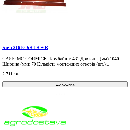
Бичі 3161016R1 R + R
CASE: MC CORMICK. Комбайни: 431 Довжина (мм) 1040
Ширина (мм): 70 Кількість монтажних отворів (шт.):..
2 711грн.
До кошика