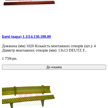
Бичі (пара) 1.1114.130.100.00
Довжина (мм) 1020 Кількість монтажних отворів (шт.): 4
Діаметр монтажних отворів (мм): 13x13 DEUTZ F..
1 759грн.
До кошика