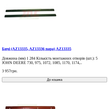
Бичі (AZ13335, AZ13336 пара) AZ13335
Довжина (мм) 1 284 Кількість монтажних отворів (шт.): 5
JOHN DEERE 730, 975, 1072, 1085, 1170, 1174,..
3 957грн.
До кошика