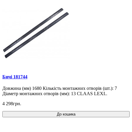
Бичі 181744
Довжина (мм) 1680 Кількість монтажних отворів (шт.): 7
Діаметр монтажних отворів (мм): 13 CLAAS LEXI..
4 298грн.
До кошика