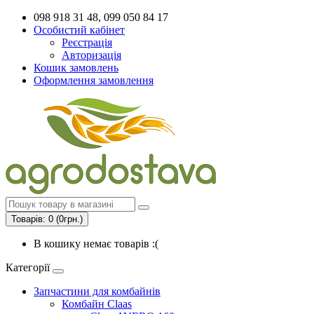
098 918 31 48, 099 050 84 17
Особистий кабінет
Реєстрація
Авторизація
Кошик замовлень
Оформлення замовлення
Товарів: 0 (0грн.)
В кошику немає товарів :(
Категорії
Запчастини для комбайнів
Комбайн Claas