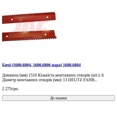
Бичі (1600.6804, 1600.6806 пара) 1600.6804
Довжина (мм) 1510 Кількість монтажних отворів (шт.): 6
Діаметр монтажних отворів (мм): 13 DEUTZ FAHR..
2 275грн.
До кошика