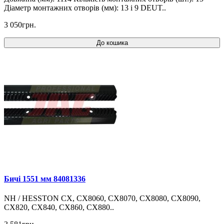
Діаметр монтажних отворів (мм): 13 і 9 DEUT..
3 050грн.
До кошика
Бичі 1551 мм 84081336
NH / HESSTON CX, CX8060, CX8070, CX8080, CX8090,
CX820, CX840, CX860, CX880..