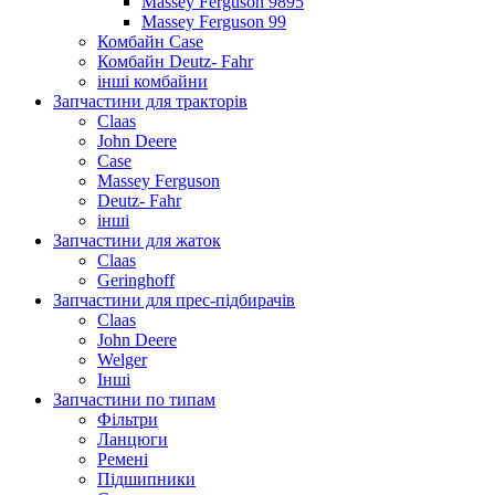
Massey Ferguson 9895
Massey Ferguson 99
Комбайн Case
Комбайн Deutz- Fahr
інші комбайни
Запчастини для тракторів
Claas
John Deere
Case
Massey Ferguson
Deutz- Fahr
інші
Запчастини для жаток
Claas
Geringhoff
Запчастини для прес-підбирачів
Claas
John Deere
Welger
Інші
Запчастини по типам
Фільтри
Ланцюги
Ремені
Підшипники