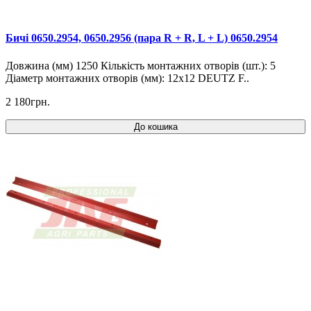
Бичі 0650.2954, 0650.2956 (пара R + R, L + L) 0650.2954
Довжина (мм) 1250 Кількість монтажних отворів (шт.): 5
Діаметр монтажних отворів (мм): 12x12 DEUTZ F..
2 180грн.
До кошика