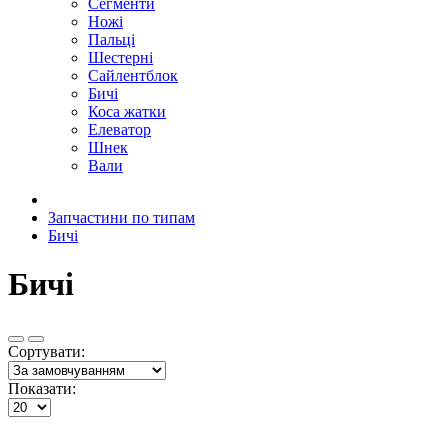
Сегменти
Ножі
Пальці
Шестерні
Сайлентблок
Бичі
Коса жатки
Елеватор
Шнек
Вали
Запчастини по типам
Бичі
Бичі
Сортувати:
Показати: