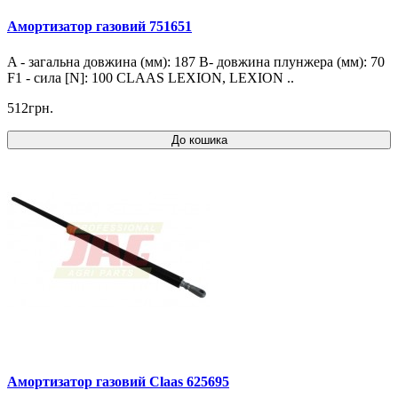
Амортизатор газовий 751651
A - загальна довжина (мм): 187 B- довжина плунжера (мм): 70
F1 - сила [N]: 100 CLAAS LEXION, LEXION ..
512грн.
До кошика
Амортизатор газовий Claas 625695