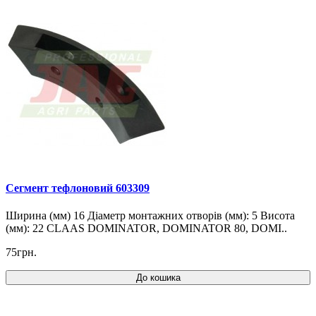
Cегмент тефлоновий 603309
Ширина (мм) 16 Діаметр монтажних отворів (мм): 5 Висота
(мм): 22 CLAAS DOMINATOR, DOMINATOR 80, DOMI..
75грн.
До кошика