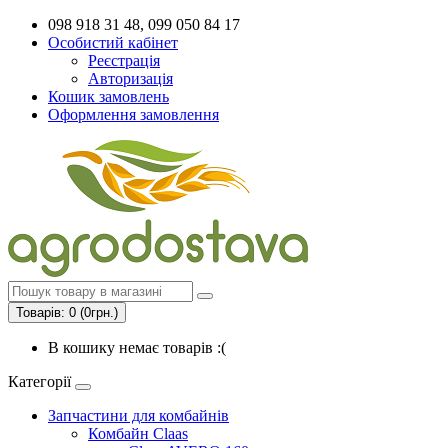
098 918 31 48, 099 050 84 17
Особистий кабінет
Реєстрація
Авторизація
Кошик замовлень
Оформлення замовлення
Товарів: 0 (0грн.)
В кошику немає товарів :(
Категорії
Запчастини для комбайнів
Комбайн Claas