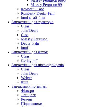
Massey Ferguson 9895
Massey Ferguson 99
Комбайн Case
Комбайн Deutz- Fahr
інші комбайни
Запчастини для тракторів
Claas
John Deere
Case
Massey Ferguson
Deutz- Fahr
інші
Запчастини для жаток
Claas
Geringhoff
Запчастини для прес-підбирачів
Claas
John Deere
Welger
Інші
Запчастини по типам
Фільтри
Ланцюги
Ремені
Підшипники