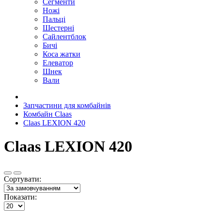
Сегменти
Ножі
Пальці
Шестерні
Сайлентблок
Бичі
Коса жатки
Елеватор
Шнек
Вали
Запчастини для комбайнів
Комбайн Claas
Claas LEXION 420
Claas LEXION 420
Сортувати:
Показати: