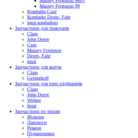
Massey Ferguson 9895
Massey Ferguson 99
Комбайн Case
Комбайн Deutz- Fahr
інші комбайни
Запчастини для тракторів
Claas
John Deere
Case
Massey Ferguson
Deutz- Fahr
інші
Запчастини для жаток
Claas
Geringhoff
Запчастини для прес-підбирачів
Claas
John Deere
Welger
Інші
Запчастини по типам
Фільтри
Ланцюги
Ремені
Підшипники