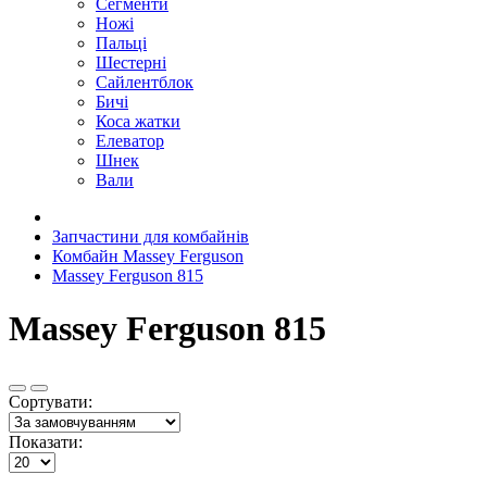
Сегменти
Ножі
Пальці
Шестерні
Сайлентблок
Бичі
Коса жатки
Елеватор
Шнек
Вали
Запчастини для комбайнів
Комбайн Massey Ferguson
Massey Ferguson 815
Massey Ferguson 815
Сортувати:
Показати: