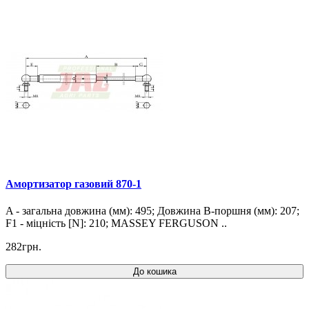
Амортизатор газовий 870-1
A - загальна довжина (мм): 495; Довжина B-поршня (мм): 207;
F1 - міцність [N]: 210; MASSEY FERGUSON ..
282грн.
До кошика