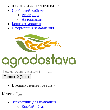
098 918 31 48, 099 050 84 17
Особистий кабінет
Реєстрація
Авторизація
Кошик замовлень
Оформлення замовлення
Товарів: 0 (0грн.)
В кошику немає товарів :(
Категорії
Запчастини для комбайнів
Комбайн Claas