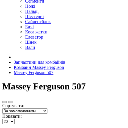
Сегменти
Ножі
Пальці
Шестерні
Сайлентблок
Бичі
Коса жатки
Елеватор
Шнек
Вали
Запчастини для комбайнів
Комбайн Massey Ferguson
Massey Ferguson 507
Massey Ferguson 507
Сортувати:
Показати: