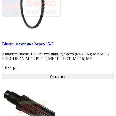
Вінець маховика bepco 15-5
Кількість зубів: 122; Внутрішній діаметр (мм): 363; MASSEY
FERGUSON MF 8 PLOT, MF 10 PLOT, MF 16, MF..
1 633грн.
До кошика