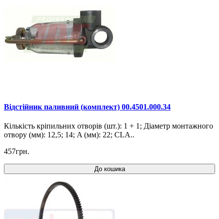
Відстійник паливний (комплект) 00.4501.000.34
Кількість кріпильних отворів (шт.): 1 + 1; Діаметр монтажного
отвору (мм): 12,5; 14; A (мм): 22; CLA..
457грн.
До кошика