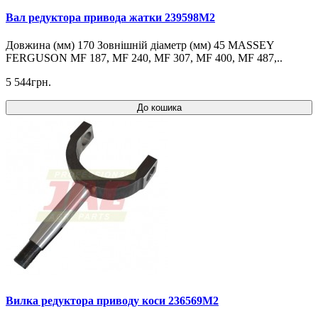
Вал редуктора привода жатки 239598M2
Довжина (мм) 170 Зовнішній діаметр (мм) 45 MASSEY
FERGUSON MF 187, MF 240, MF 307, MF 400, MF 487,..
5 544грн.
До кошика
Вилка редуктора приводу коси 236569M2