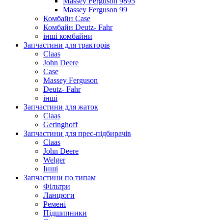
Massey Ferguson 9895
Massey Ferguson 99
Комбайн Case
Комбайн Deutz- Fahr
інші комбайни
Запчастини для тракторів
Claas
John Deere
Case
Massey Ferguson
Deutz- Fahr
інші
Запчастини для жаток
Claas
Geringhoff
Запчастини для прес-підбирачів
Claas
John Deere
Welger
Інші
Запчастини по типам
Фільтри
Ланцюги
Ремені
Підшипники