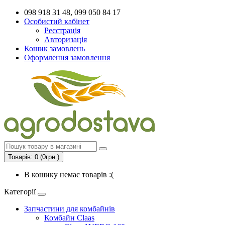
098 918 31 48, 099 050 84 17
Особистий кабінет
Реєстрація
Авторизація
Кошик замовлень
Оформлення замовлення
Товарів: 0 (0грн.)
В кошику немає товарів :(
Категорії
Запчастини для комбайнів
Комбайн Claas