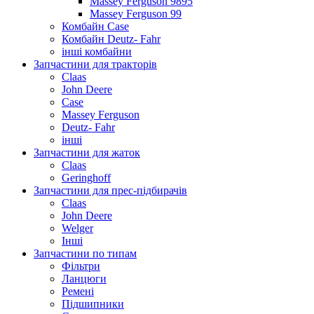
Massey Ferguson 9895
Massey Ferguson 99
Комбайн Case
Комбайн Deutz- Fahr
інші комбайни
Запчастини для тракторів
Claas
John Deere
Case
Massey Ferguson
Deutz- Fahr
інші
Запчастини для жаток
Claas
Geringhoff
Запчастини для прес-підбирачів
Claas
John Deere
Welger
Інші
Запчастини по типам
Фільтри
Ланцюги
Ремені
Підшипники