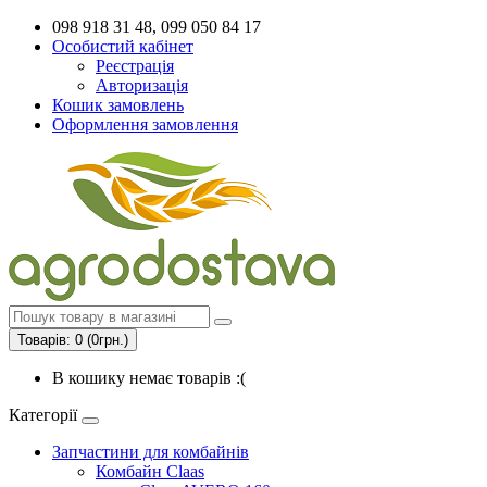
098 918 31 48, 099 050 84 17
Особистий кабінет
Реєстрація
Авторизація
Кошик замовлень
Оформлення замовлення
Товарів: 0 (0грн.)
В кошику немає товарів :(
Категорії
Запчастини для комбайнів
Комбайн Claas