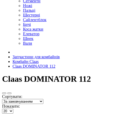
Сегменти
Ножі
Пальці
Шестерні
Сайлентблок
Бичі
Коса жатки
Елеватор
Шнек
Вали
Запчастини для комбайнів
Комбайн Claas
Claas DOMINATOR 112
Claas DOMINATOR 112
Сортувати:
Показати: