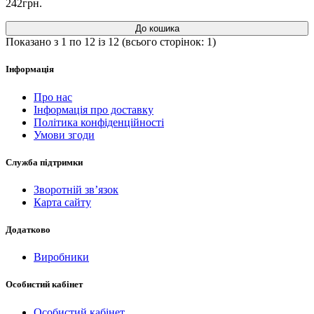
242грн.
До кошика
Показано з 1 по 12 із 12 (всього сторінок: 1)
Інформація
Про нас
Інформація про доставку
Політика конфіденційності
Умови згоди
Служба підтримки
Зворотній зв’язок
Карта сайту
Додатково
Виробники
Особистий кабінет
Особистий кабінет