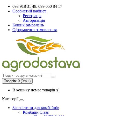
098 918 31 48, 099 050 84 17
Особистий кабінет
Реєстрація
Авторизація
Кошик замовлень
Оформлення замовлення
Товарів: 0 (0грн.)
В кошику немає товарів :(
Категорії
Запчастини для комбайнів
Комбайн Claas