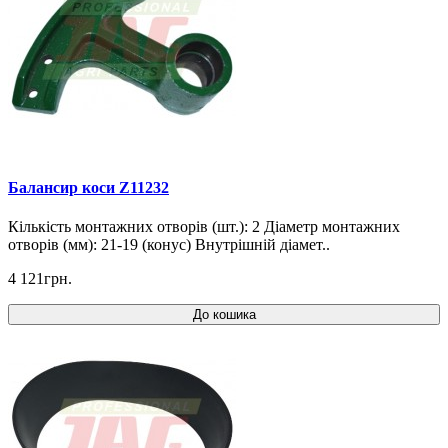
Балансир коси Z11232
Кількість монтажних отворів (шт.): 2 Діаметр монтажних
отворів (мм): 21-19 (конус) Внутрішній діамет..
4 121грн.
До кошика