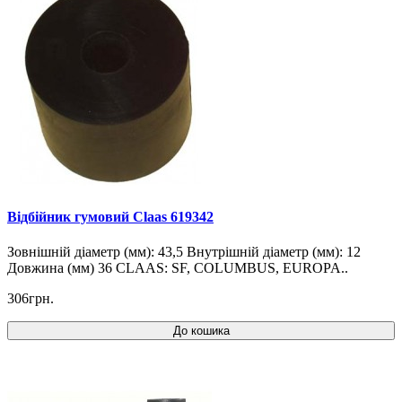
Відбійник гумовий Claas 619342
Зовнішній діаметр (мм): 43,5 Внутрішній діаметр (мм): 12
Довжина (мм) 36 CLAAS: SF, COLUMBUS, EUROPA..
306грн.
До кошика