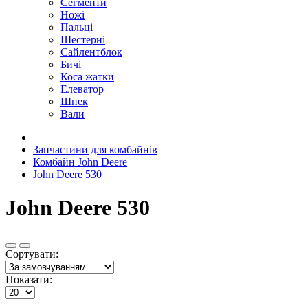
Сегменти
Ножі
Пальці
Шестерні
Сайлентблок
Бичі
Коса жатки
Елеватор
Шнек
Вали
Запчастини для комбайнів
Комбайн John Deere
John Deere 530
John Deere 530
Сортувати:
Показати: