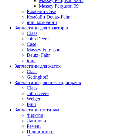
Massey Ferguson 9895
Massey Ferguson 99
Комбайн Case
Комбайн Deutz- Fahr
інші комбайни
Запчастини для тракторів
Claas
John Deere
Case
Massey Ferguson
Deutz- Fahr
інші
Запчастини для жаток
Claas
Geringhoff
Запчастини для прес-підбирачів
Claas
John Deere
Welger
Інші
Запчастини по типам
Фільтри
Ланцюги
Ремені
Підшипники