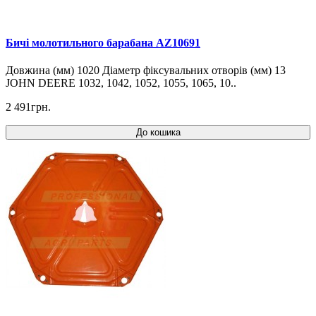
Бичі молотильного барабана AZ10691
Довжина (мм) 1020 Діаметр фіксувальних отворів (мм) 13
JOHN DEERE 1032, 1042, 1052, 1055, 1065, 10..
2 491грн.
До кошика