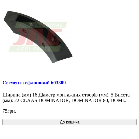
Cегмент тефлоновий 603309
Ширина (мм) 16 Діаметр монтажних отворів (мм): 5 Висота
(мм): 22 CLAAS DOMINATOR, DOMINATOR 80, DOMI..
75грн.
До кошика