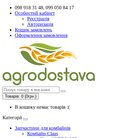
098 918 31 48, 099 050 84 17
Особистий кабінет
Реєстрація
Авторизація
Кошик замовлень
Оформлення замовлення
Товарів: 0 (0грн.)
В кошику немає товарів :(
Категорії
Запчастини для комбайнів
Комбайн Claas