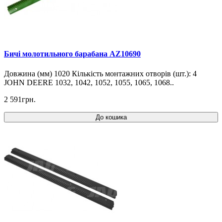
Бичі молотильного барабана AZ10690
Довжина (мм) 1020 Кількість монтажних отворів (шт.): 4
JOHN DEERE 1032, 1042, 1052, 1055, 1065, 1068..
2 591грн.
До кошика