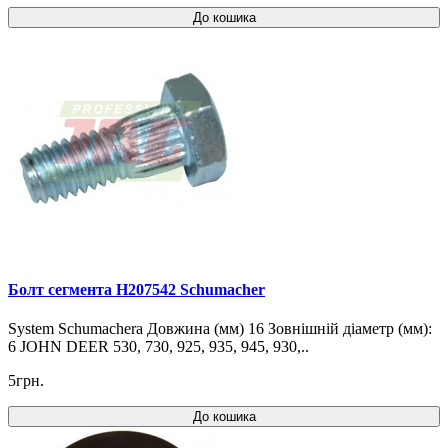
До кошика
Болт сегмента H207542 Schumacher
System Schumachera Довжина (мм) 16 Зовнішній діаметр (мм):
6 JOHN DEER 530, 730, 925, 935, 945, 930,..
5грн.
До кошика