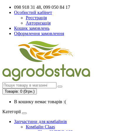
098 918 31 48, 099 050 84 17
Особистий кабінет
Реєстрація
Авторизація
Кошик замовлень
Оформлення замовлення
Товарів: 0 (0грн.)
В кошику немає товарів :(
Категорії
Запчастини для комбайнів
Комбайн Claas