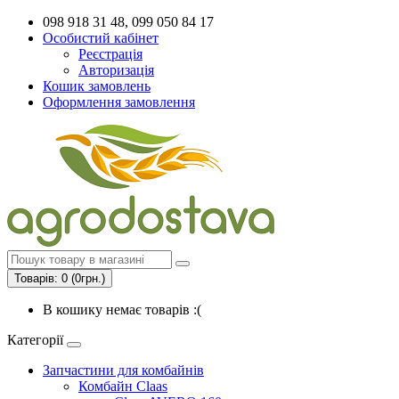
098 918 31 48, 099 050 84 17
Особистий кабінет
Реєстрація
Авторизація
Кошик замовлень
Оформлення замовлення
Товарів: 0 (0грн.)
В кошику немає товарів :(
Категорії
Запчастини для комбайнів
Комбайн Claas