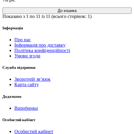
До кошика
Показано з 1 по 11 із 11 (всього сторінок: 1)
Інформація
Про нас
Інформація про доставку
Політика конфіденційності
Умови згоди
Служба підтримки
Зворотній зв’язок
Карта сайту
Додатково
Виробники
Особистий кабінет
Особистий кабінет