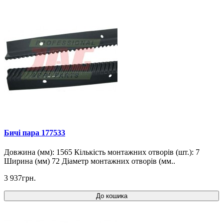
Бичі пара 177533
Довжина (мм): 1565 Кількість монтажних отворів (шт.): 7
Ширина (мм) 72 Діаметр монтажних отворів (мм..
3 937грн.
До кошика