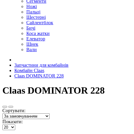
Сегменти
Ножі
Пальці
Шестерні
Сайлентблок
Бичі
Коса жатки
Елеватор
Шнек
Вали
Запчастини для комбайнів
Комбайн Claas
Claas DOMINATOR 228
Claas DOMINATOR 228
Сортувати:
Показати: