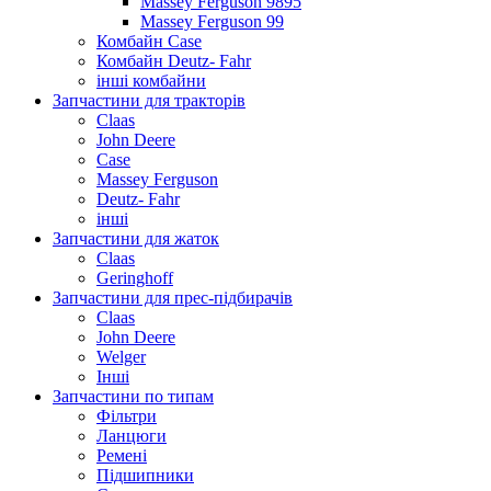
Massey Ferguson 9895
Massey Ferguson 99
Комбайн Case
Комбайн Deutz- Fahr
інші комбайни
Запчастини для тракторів
Claas
John Deere
Case
Massey Ferguson
Deutz- Fahr
інші
Запчастини для жаток
Claas
Geringhoff
Запчастини для прес-підбирачів
Claas
John Deere
Welger
Інші
Запчастини по типам
Фільтри
Ланцюги
Ремені
Підшипники