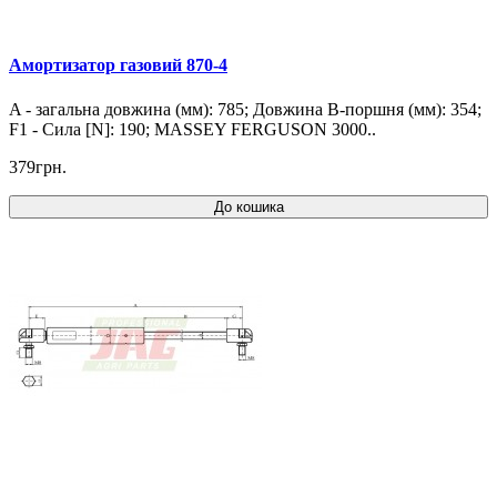
Амортизатор газовий 870-4
A - загальна довжина (мм): 785; Довжина B-поршня (мм): 354;
F1 - Сила [N]: 190; MASSEY FERGUSON 3000..
379грн.
До кошика