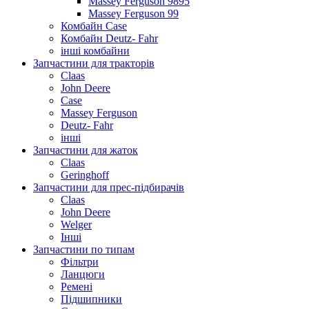
Massey Ferguson 9895
Massey Ferguson 99
Комбайн Case
Комбайн Deutz- Fahr
інші комбайни
Запчастини для тракторів
Claas
John Deere
Case
Massey Ferguson
Deutz- Fahr
інші
Запчастини для жаток
Claas
Geringhoff
Запчастини для прес-підбирачів
Claas
John Deere
Welger
Інші
Запчастини по типам
Фільтри
Ланцюги
Ремені
Підшипники