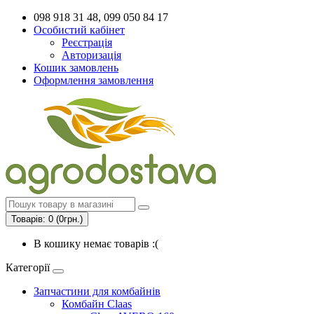
098 918 31 48, 099 050 84 17
Особистий кабінет
Реєстрація
Авторизація
Кошик замовлень
Оформлення замовлення
Товарів: 0 (0грн.)
В кошику немає товарів :(
Категорії
Запчастини для комбайнів
Комбайн Claas