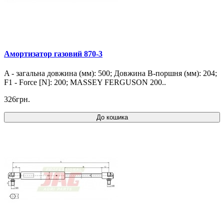
Амортизатор газовий 870-3
A - загальна довжина (мм): 500; Довжина B-поршня (мм): 204;
F1 - Force [N]: 200; MASSEY FERGUSON 200..
326грн.
До кошика