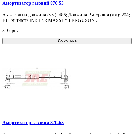
Амортизатор газовий 870-53
A - загальна довжина (мм): 485; Довжина B-поршня (мм): 204;
F1 - міцність [N]: 175; MASSEY FERGUSON ..
316грн.
До кошика
Амортизатор газовий 870-63