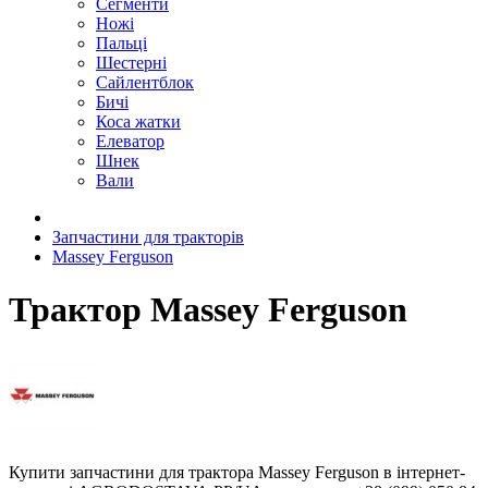
Сегменти
Ножі
Пальці
Шестерні
Сайлентблок
Бичі
Коса жатки
Елеватор
Шнек
Вали
Запчастини для тракторів
Massey Ferguson
Трактор Massey Ferguson
Купити запчастини для трактора Massey Ferguson в інтернет-