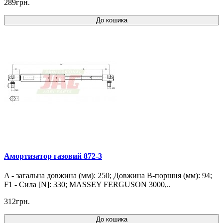
289грн.
До кошика
Амортизатор газовий 872-3
A - загальна довжина (мм): 250; Довжина B-поршня (мм): 94;
F1 - Сила [N]: 330; MASSEY FERGUSON 3000,..
312грн.
До кошика