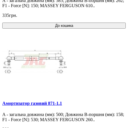
A - загальна довжина (мм): 585; Довжина B-поршня (мм): 262;
F1 - Force [N]: 150; MASSEY FERGUSON 610..
335грн.
До кошика
Амортизатор газовий 871-1.1
A - загальна довжина (мм): 500; Довжина B-поршня (мм): 158;
F1 - Force [N]: 530; MASSEY FERGUSON 260..