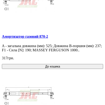
Амортизатор газовий 870-2
A - загальна довжина (мм): 525; Довжина B-поршня (мм): 237;
F1 - Сила [N]: 190; MASSEY FERGUSON 1000..
317грн.
До кошика