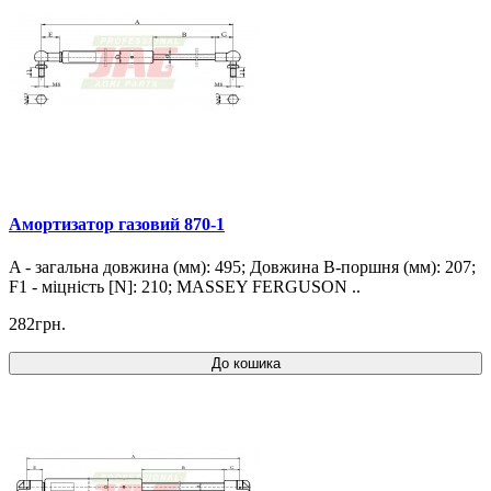
Амортизатор газовий 870-1
A - загальна довжина (мм): 495; Довжина B-поршня (мм): 207;
F1 - міцність [N]: 210; MASSEY FERGUSON ..
282грн.
До кошика