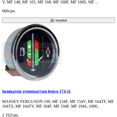
V, MF 148, MF 165, MF 168, MF 168F, MF 168S, MF ..
666грн.
До кошика
Індикатор температури bepco 174-11
MASSEY FERGUSON 100, MF 154F, MF 154V, MF 164TF, MF
164TS, MF 164TV, MF 184F, MF 194F, MF 194S, 1000..
2 192грн.