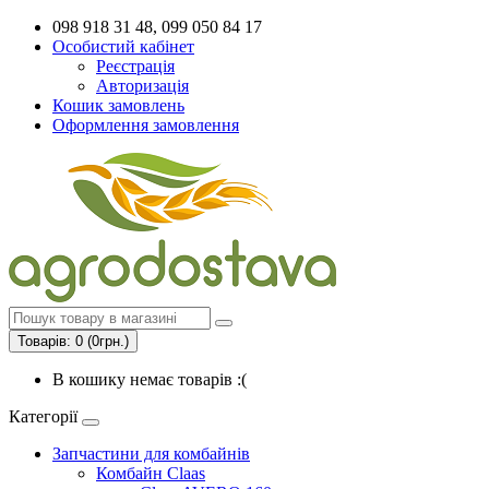
098 918 31 48, 099 050 84 17
Особистий кабінет
Реєстрація
Авторизація
Кошик замовлень
Оформлення замовлення
Товарів: 0 (0грн.)
В кошику немає товарів :(
Категорії
Запчастини для комбайнів
Комбайн Claas