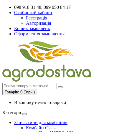
098 918 31 48, 099 050 84 17
Особистий кабінет
Реєстрація
Авторизація
Кошик замовлень
Оформлення замовлення
Товарів: 0 (0грн.)
В кошику немає товарів :(
Категорії
Запчастини для комбайнів
Комбайн Claas