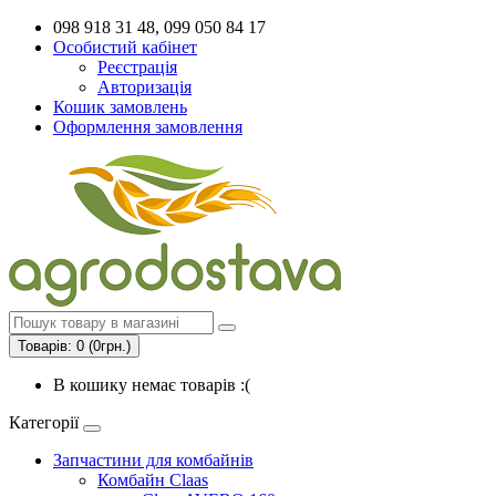
098 918 31 48, 099 050 84 17
Особистий кабінет
Реєстрація
Авторизація
Кошик замовлень
Оформлення замовлення
Товарів: 0 (0грн.)
В кошику немає товарів :(
Категорії
Запчастини для комбайнів
Комбайн Claas