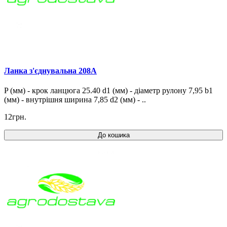
Ланка з'єднувальна 208A
P (мм) - крок ланцюга 25.40 d1 (мм) - діаметр рулону 7,95 b1
(мм) - внутрішня ширина 7,85 d2 (мм) - ..
12грн.
До кошика