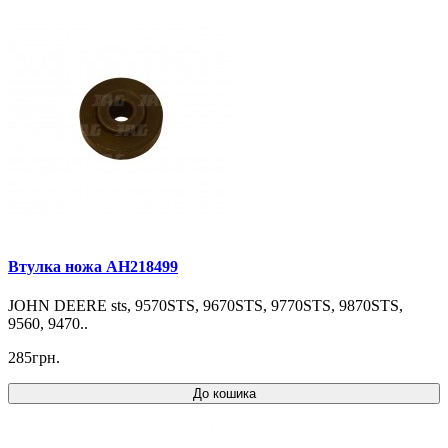
Втулка ножа AH218499
JOHN DEERE sts, 9570STS, 9670STS, 9770STS, 9870STS,
9560, 9470..
285грн.
До кошика