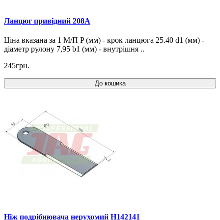
Ланцюг привідний 208A
Ціна вказана за 1 М/П P (мм) - крок ланцюга 25.40 d1 (мм) -
діаметр рулону 7,95 b1 (мм) - внутрішня ..
245грн.
До кошика
Ніж подрібнювача нерухомий H142141