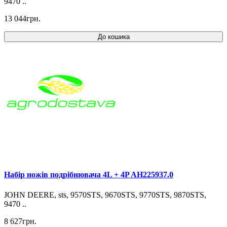
9470 ..
13 044грн.
До кошика
Набір ножів подрібнювача 4L + 4P AH225937.0
JOHN DEERE, sts, 9570STS, 9670STS, 9770STS, 9870STS,
9470 ..
8 627грн.