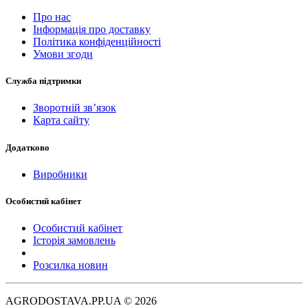
Про нас
Інформація про доставку
Політика конфіденційності
Умови згоди
Служба підтримки
Зворотній зв’язок
Карта сайту
Додатково
Виробники
Особистий кабінет
Особистий кабінет
Історія замовлень
Розсилка новин
AGRODOSTAVA.PP.UA © 2026