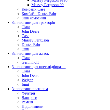
Massey Ferguson 9895
Massey Ferguson 99
Комбайн Case
Комбайн Deutz- Fahr
інші комбайни
Запчастини для тракторів
Claas
John Deere
Case
Massey Ferguson
Deutz- Fahr
інші
Запчастини для жаток
Claas
Geringhoff
Запчастини для прес-підбирачів
Claas
John Deere
Welger
Інші
Запчастини по типам
Фільтри
Ланцюги
Ремені
Підшипники