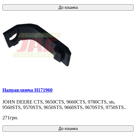
До кошика
Направляюча H171960
JOHN DEERE CTS, 9650CTS, 9660CTS, 9780CTS, sts,
9560STS, 9570STS, 9650STS, 9660STS, 9670STS, 9750STS..
271грн.
До кошика