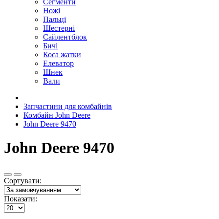
Сегменти
Ножі
Пальці
Шестерні
Сайлентблок
Бичі
Коса жатки
Елеватор
Шнек
Вали
Запчастини для комбайнів
Комбайн John Deere
John Deere 9470
John Deere 9470
Сортувати:
Показати: