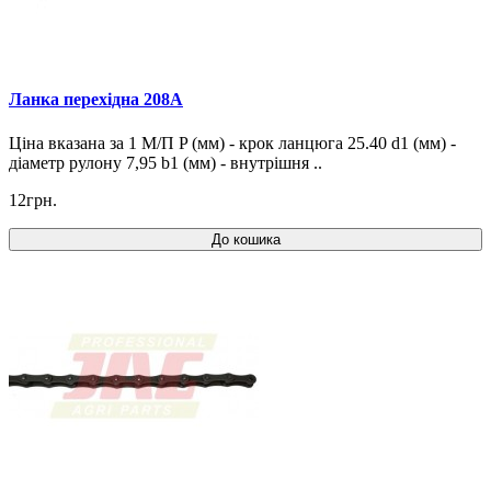
Ланка перехідна 208A
Ціна вказана за 1 М/П P (мм) - крок ланцюга 25.40 d1 (мм) -
діаметр рулону 7,95 b1 (мм) - внутрішня ..
12грн.
До кошика