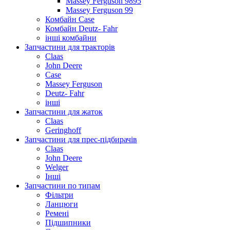
Massey Ferguson 9895
Massey Ferguson 99
Комбайн Case
Комбайн Deutz- Fahr
інші комбайни
Запчастини для тракторів
Claas
John Deere
Case
Massey Ferguson
Deutz- Fahr
інші
Запчастини для жаток
Claas
Geringhoff
Запчастини для прес-підбирачів
Claas
John Deere
Welger
Інші
Запчастини по типам
Фільтри
Ланцюги
Ремені
Підшипники