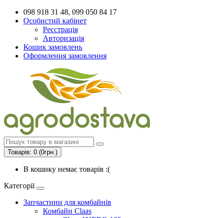
098 918 31 48, 099 050 84 17
Особистий кабінет
Реєстрація
Авторизація
Кошик замовлень
Оформлення замовлення
Товарів: 0 (0грн.)
В кошику немає товарів :(
Категорії
Запчастини для комбайнів
Комбайн Claas