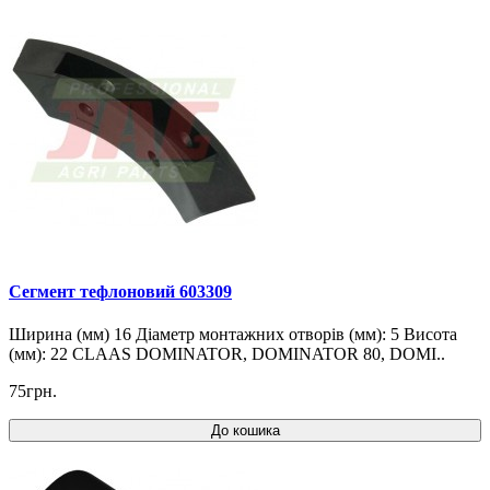
Cегмент тефлоновий 603309
Ширина (мм) 16 Діаметр монтажних отворів (мм): 5 Висота
(мм): 22 CLAAS DOMINATOR, DOMINATOR 80, DOMI..
75грн.
До кошика