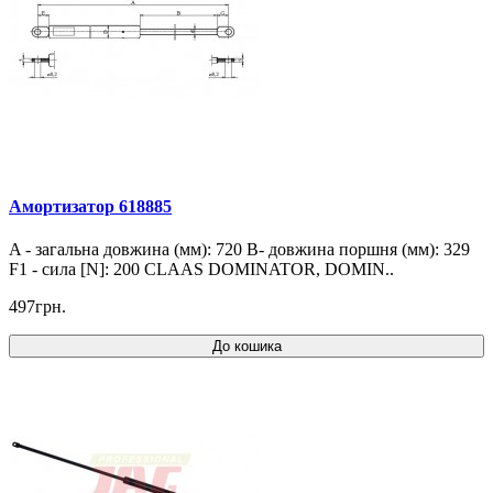
Амортизатор 618885
A - загальна довжина (мм): 720 B- довжина поршня (мм): 329
F1 - сила [N]: 200 CLAAS DOMINATOR, DOMIN..
497грн.
До кошика