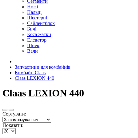
Сегменти
Ножі
Пальці
Шестерні
Сайлентблок
Бичі
Коса жатки
Елеватор
Шнек
Вали
Запчастини для комбайнів
Комбайн Claas
Claas LEXION 440
Claas LEXION 440
Сортувати:
Показати: