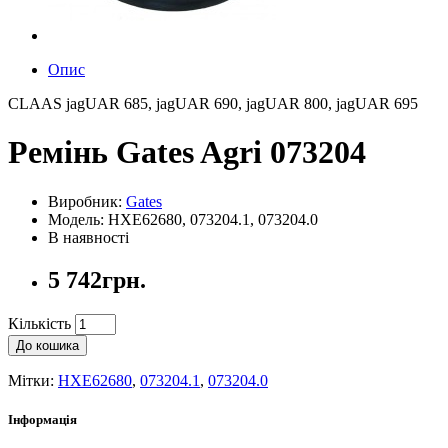
Опис
CLAAS jagUAR 685, jagUAR 690, jagUAR 800, jagUAR 695
Ремінь Gates Agri 073204
Виробник:
Gates
Модель: HXE62680, 073204.1, 073204.0
В наявності
5 742грн.
Кількість
До кошика
Мітки:
HXE62680
,
073204.1
,
073204.0
Інформація