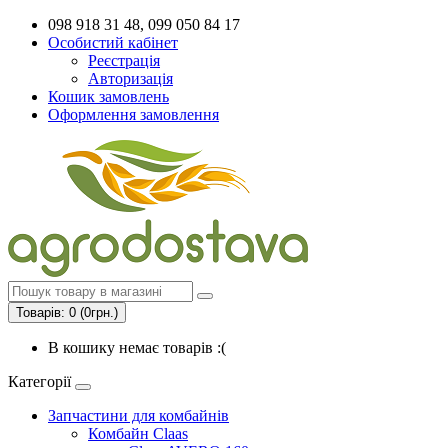
098 918 31 48, 099 050 84 17
Особистий кабінет
Реєстрація
Авторизація
Кошик замовлень
Оформлення замовлення
Товарів: 0 (0грн.)
В кошику немає товарів :(
Категорії
Запчастини для комбайнів
Комбайн Claas