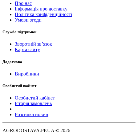
Про нас
Інформація про доставку
Політика конфіденційності
Умови згоди
Служба підтримки
Зворотній зв’язок
Карта сайту
Додатково
Виробники
Особистий кабінет
Особистий кабінет
Історія замовлень
Розсилка новин
AGRODOSTAVA.PP.UA © 2026