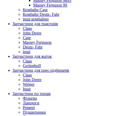
Massey Ferguson 9895
Massey Ferguson 99
Комбайн Case
Комбайн Deutz- Fahr
інші комбайни
Запчастини для тракторів
Claas
John Deere
Case
Massey Ferguson
Deutz- Fahr
інші
Запчастини для жаток
Claas
Geringhoff
Запчастини для прес-підбирачів
Claas
John Deere
Welger
Інші
Запчастини по типам
Фільтри
Ланцюги
Ремені
Підшипники