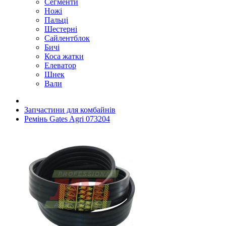
Сегменти
Ножі
Пальці
Шестерні
Сайлентблок
Бичі
Коса жатки
Елеватор
Шнек
Вали
Запчастини для комбайнів
Ремінь Gates Agri 073204