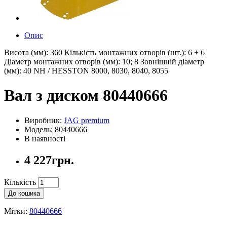
Опис
Висота (мм): 360 Кількість монтажних отворів (шт.): 6 + 6
Діаметр монтажних отворів (мм): 10; 8 Зовнішній діаметр
(мм): 40 NH / HESSTON 8000, 8030, 8040, 8055
Вал з диском 80440666
Виробник:
JAG premium
Модель: 80440666
В наявності
4 227грн.
Кількість
До кошика
Мітки:
80440666