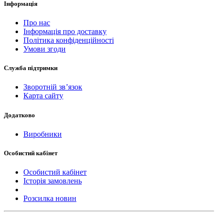
Інформація
Про нас
Інформація про доставку
Політика конфіденційності
Умови згоди
Служба підтримки
Зворотній зв’язок
Карта сайту
Додатково
Виробники
Особистий кабінет
Особистий кабінет
Історія замовлень
Розсилка новин