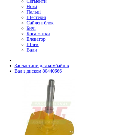
Сегменти
Ножі
Пальці
Шестерні
Сайлентблок
Бичі
Коса жатки
Елеватор
Шнек
Вали
Запчастини для комбайнів
Вал з диском 80440666