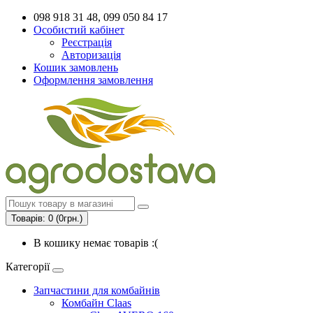
098 918 31 48, 099 050 84 17
Особистий кабінет
Реєстрація
Авторизація
Кошик замовлень
Оформлення замовлення
Товарів: 0 (0грн.)
В кошику немає товарів :(
Категорії
Запчастини для комбайнів
Комбайн Claas