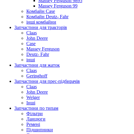
Massey Ferguson 9895
Massey Ferguson 99
Комбайн Case
Комбайн Deutz- Fahr
інші комбайни
Запчастини для тракторів
Claas
John Deere
Case
Massey Ferguson
Deutz- Fahr
інші
Запчастини для жаток
Claas
Geringhoff
Запчастини для прес-підбирачів
Claas
John Deere
Welger
Інші
Запчастини по типам
Фільтри
Ланцюги
Ремені
Підшипники