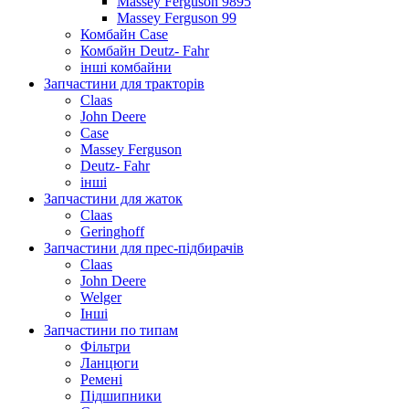
Massey Ferguson 9895
Massey Ferguson 99
Комбайн Case
Комбайн Deutz- Fahr
інші комбайни
Запчастини для тракторів
Claas
John Deere
Case
Massey Ferguson
Deutz- Fahr
інші
Запчастини для жаток
Claas
Geringhoff
Запчастини для прес-підбирачів
Claas
John Deere
Welger
Інші
Запчастини по типам
Фільтри
Ланцюги
Ремені
Підшипники