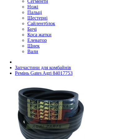
Сегменти
Ножі
Пальці
Шестерні
Сайлентблок
Бичі
Коса жатки
Елеватор
Шнек
Вали
Запчастини для комбайнів
Ремінь Gates Agri 84017753