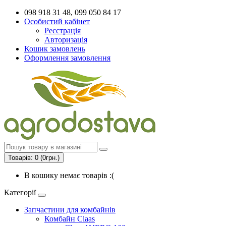
098 918 31 48, 099 050 84 17
Особистий кабінет
Реєстрація
Авторизація
Кошик замовлень
Оформлення замовлення
Товарів: 0 (0грн.)
В кошику немає товарів :(
Категорії
Запчастини для комбайнів
Комбайн Claas