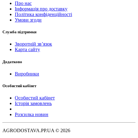
Про нас
Інформація про доставку
Політика конфіденційності
Умови згоди
Служба підтримки
Зворотній зв’язок
Карта сайту
Додатково
Виробники
Особистий кабінет
Особистий кабінет
Історія замовлень
Розсилка новин
AGRODOSTAVA.PP.UA © 2026