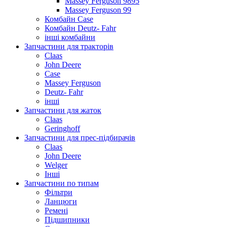
Massey Ferguson 9895
Massey Ferguson 99
Комбайн Case
Комбайн Deutz- Fahr
інші комбайни
Запчастини для тракторів
Claas
John Deere
Case
Massey Ferguson
Deutz- Fahr
інші
Запчастини для жаток
Claas
Geringhoff
Запчастини для прес-підбирачів
Claas
John Deere
Welger
Інші
Запчастини по типам
Фільтри
Ланцюги
Ремені
Підшипники