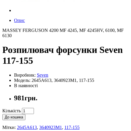
Опис
MASSEY FERGUSON 4200 MF 4245, MF 4245HV, 6100, MF
6130
Розпилювач форсунки Seven
117-155
Виробник:
Seven
Модель: 2645A613, 3640923M1, 117-155
В наявності
981грн.
Кількість
До кошика
Мітки:
2645A613
,
3640923M1
,
117-155