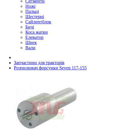
Сегменти
Ножі
Пальці
Шестерні
Сайлентблок
Бичі
Коса жатки
Елеватор
Шнек
Вали
Запчастини для тракторів
Розпилювач форсунки Seven 117-155