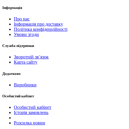
Інформація
Про нас
Інформація про доставку
Політика конфіденційності
Умови згоди
Служба підтримки
Зворотній зв’язок
Карта сайту
Додатково
Виробники
Особистий кабінет
Особистий кабінет
Історія замовлень
Розсилка новин