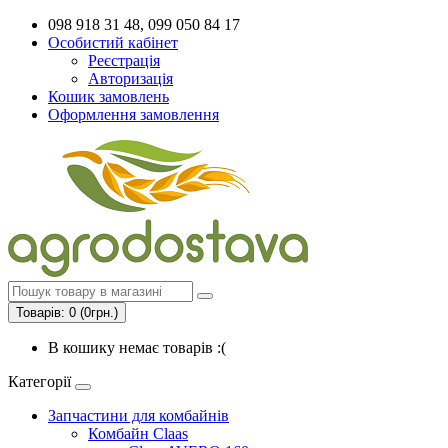
098 918 31 48, 099 050 84 17
Особистий кабінет
Реєстрація
Авторизація
Кошик замовлень
Оформлення замовлення
Товарів: 0 (0грн.)
В кошику немає товарів :(
Категорії
Запчастини для комбайнів
Комбайн Claas