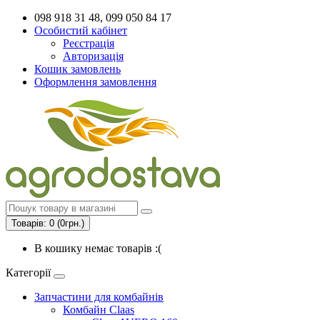
098 918 31 48, 099 050 84 17
Особистий кабінет
Реєстрація
Авторизація
Кошик замовлень
Оформлення замовлення
Товарів: 0 (0грн.)
В кошику немає товарів :(
Категорії
Запчастини для комбайнів
Комбайн Claas