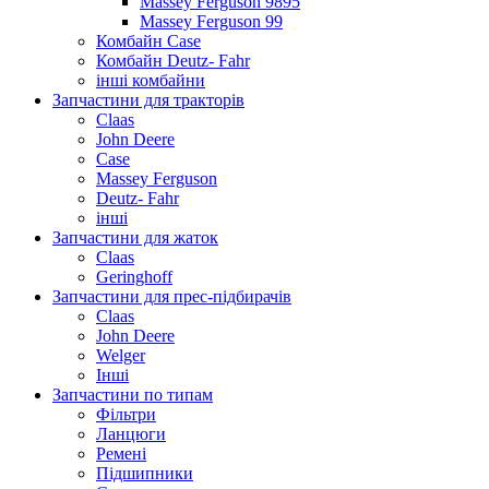
Massey Ferguson 9895
Massey Ferguson 99
Комбайн Case
Комбайн Deutz- Fahr
інші комбайни
Запчастини для тракторів
Claas
John Deere
Case
Massey Ferguson
Deutz- Fahr
інші
Запчастини для жаток
Claas
Geringhoff
Запчастини для прес-підбирачів
Claas
John Deere
Welger
Інші
Запчастини по типам
Фільтри
Ланцюги
Ремені
Підшипники