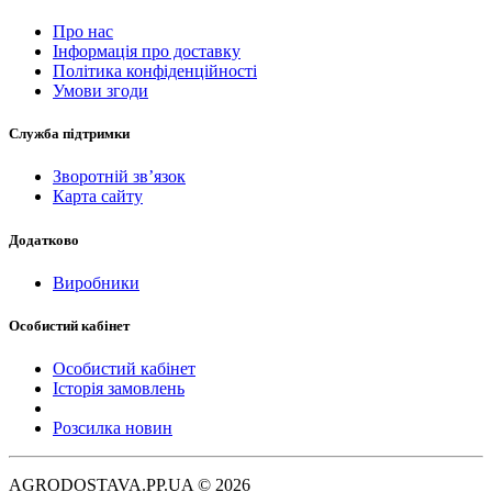
Про нас
Інформація про доставку
Політика конфіденційності
Умови згоди
Служба підтримки
Зворотній зв’язок
Карта сайту
Додатково
Виробники
Особистий кабінет
Особистий кабінет
Історія замовлень
Розсилка новин
AGRODOSTAVA.PP.UA © 2026