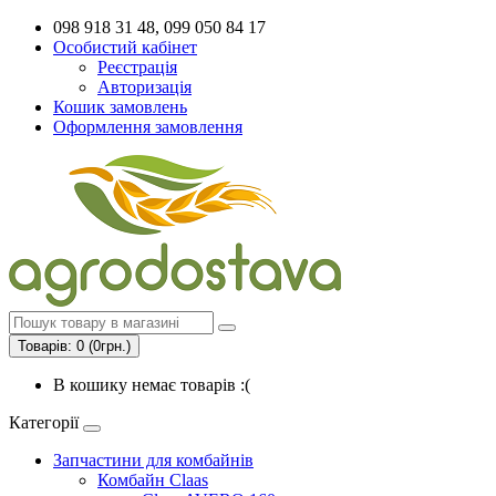
098 918 31 48, 099 050 84 17
Особистий кабінет
Реєстрація
Авторизація
Кошик замовлень
Оформлення замовлення
Товарів: 0 (0грн.)
В кошику немає товарів :(
Категорії
Запчастини для комбайнів
Комбайн Claas