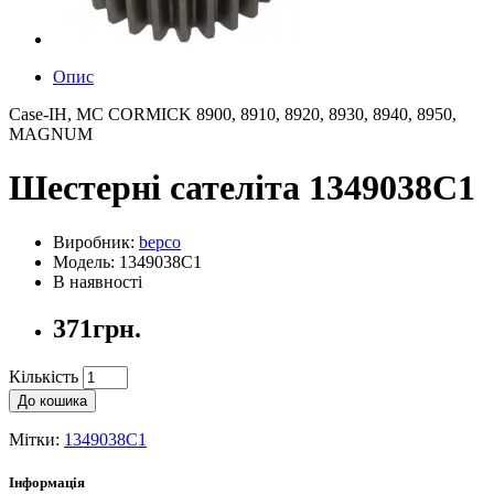
Опис
Case-IH, MC CORMICK 8900, 8910, 8920, 8930, 8940, 8950,
MAGNUM
Шестерні сателіта 1349038C1
Виробник:
bepco
Модель: 1349038C1
В наявності
371грн.
Кількість
До кошика
Мітки:
1349038C1
Інформація