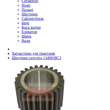
Сегменти
Ножі
Пальці
Шестерні
Сайлентблок
Бичі
Коса жатки
Елеватор
Шнек
Вали
Запчастини для тракторів
Шестерні сателіта 1349038C1