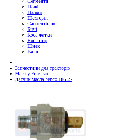
Сегменти
Ножі
Пальці
Шестерні
Сайлентблок
Бичі
Коса жатки
Елеватор
Шнек
Вали
Запчастини для тракторів
Massey Ferguson
Датчик масла bepco 186-27