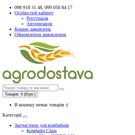
098 918 31 48, 099 050 84 17
Особистий кабінет
Реєстрація
Авторизація
Кошик замовлень
Оформлення замовлення
Товарів: 0 (0грн.)
В кошику немає товарів :(
Категорії
Запчастини для комбайнів
Комбайн Claas