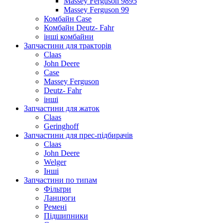
Massey Ferguson 9895
Massey Ferguson 99
Комбайн Case
Комбайн Deutz- Fahr
інші комбайни
Запчастини для тракторів
Claas
John Deere
Case
Massey Ferguson
Deutz- Fahr
інші
Запчастини для жаток
Claas
Geringhoff
Запчастини для прес-підбирачів
Claas
John Deere
Welger
Інші
Запчастини по типам
Фільтри
Ланцюги
Ремені
Підшипники