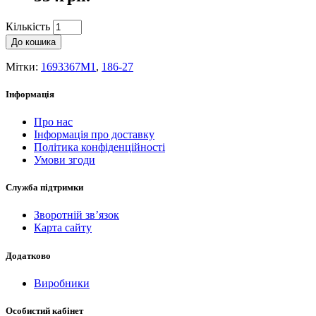
Кількість
До кошика
Мітки:
1693367M1
,
186-27
Інформація
Про нас
Інформація про доставку
Політика конфіденційності
Умови згоди
Служба підтримки
Зворотній зв’язок
Карта сайту
Додатково
Виробники
Особистий кабінет