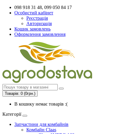
098 918 31 48, 099 050 84 17
Особистий кабінет
Реєстрація
Авторизація
Кошик замовлень
Оформлення замовлення
Товарів: 0 (0грн.)
В кошику немає товарів :(
Категорії
Запчастини для комбайнів
Комбайн Claas