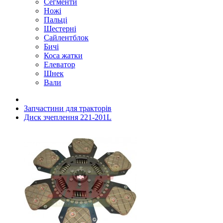
Сегменти
Ножі
Пальці
Шестерні
Сайлентблок
Бичі
Коса жатки
Елеватор
Шнек
Вали
Запчастини для тракторів
Диск зчеплення 221-201L