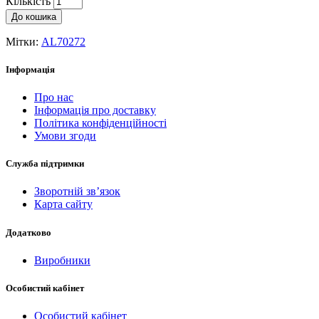
Кількість
До кошика
Мітки:
AL70272
Інформація
Про нас
Інформація про доставку
Політика конфіденційності
Умови згоди
Служба підтримки
Зворотній зв’язок
Карта сайту
Додатково
Виробники
Особистий кабінет
Особистий кабінет