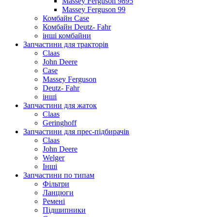
Massey Ferguson 9895
Massey Ferguson 99
Комбайн Case
Комбайн Deutz- Fahr
інші комбайни
Запчастини для тракторів
Claas
John Deere
Case
Massey Ferguson
Deutz- Fahr
інші
Запчастини для жаток
Claas
Geringhoff
Запчастини для прес-підбирачів
Claas
John Deere
Welger
Інші
Запчастини по типам
Фільтри
Ланцюги
Ремені
Підшипники