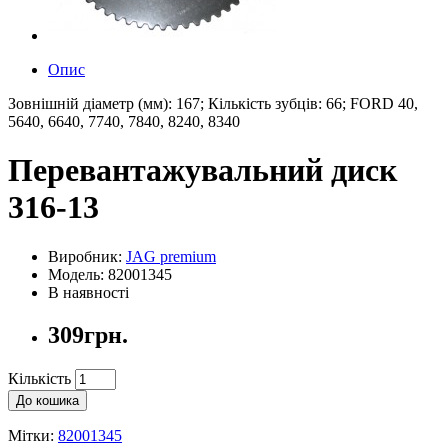
Опис
Зовнішній діаметр (мм): 167; Кількість зубців: 66; FORD 40,
5640, 6640, 7740, 7840, 8240, 8340
Перевантажувальний диск
316-13
Виробник:
JAG premium
Модель: 82001345
В наявності
309грн.
Кількість
До кошика
Мітки:
82001345