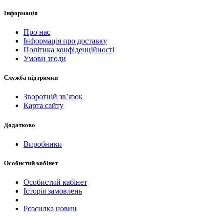
Інформація
Про нас
Інформація про доставку
Політика конфіденційності
Умови згоди
Служба підтримки
Зворотній зв’язок
Карта сайту
Додатково
Виробники
Особистий кабінет
Особистий кабінет
Історія замовлень
Розсилка новин