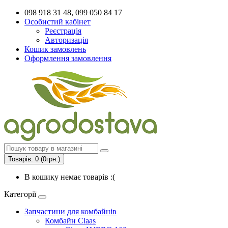
098 918 31 48, 099 050 84 17
Особистий кабінет
Реєстрація
Авторизація
Кошик замовлень
Оформлення замовлення
Товарів: 0 (0грн.)
В кошику немає товарів :(
Категорії
Запчастини для комбайнів
Комбайн Claas