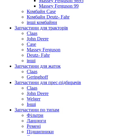
Massey Ferguson 9895
Massey Ferguson 99
Комбайн Case
Комбайн Deutz- Fahr
інші комбайни
Запчастини для тракторів
Claas
John Deere
Case
Massey Ferguson
Deutz- Fahr
інші
Запчастини для жаток
Claas
Geringhoff
Запчастини для прес-підбирачів
Claas
John Deere
Welger
Інші
Запчастини по типам
Фільтри
Ланцюги
Ремені
Підшипники