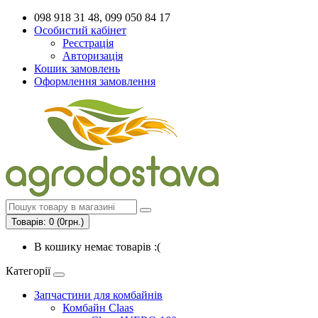
098 918 31 48, 099 050 84 17
Особистий кабінет
Реєстрація
Авторизація
Кошик замовлень
Оформлення замовлення
Товарів: 0 (0грн.)
В кошику немає товарів :(
Категорії
Запчастини для комбайнів
Комбайн Claas