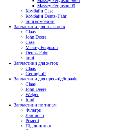
Massey Ferguson 9895
Massey Ferguson 99
Комбайн Case
Комбайн Deutz- Fahr
інші комбайни
Запчастини для тракторів
Claas
John Deere
Case
Massey Ferguson
Deutz- Fahr
інші
Запчастини для жаток
Claas
Geringhoff
Запчастини для прес-підбирачів
Claas
John Deere
Welger
Інші
Запчастини по типам
Фільтри
Ланцюги
Ремені
Підшипники