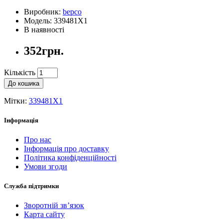
Виробник:
bepco
Модель: 339481X1
В наявності
352грн.
Кількість
До кошика
Мітки:
339481X1
Інформація
Про нас
Інформація про доставку
Політика конфіденційності
Умови згоди
Служба підтримки
Зворотній зв’язок
Карта сайту