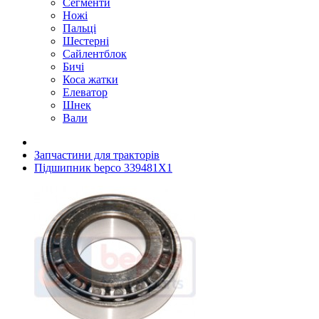
Сегменти
Ножі
Пальці
Шестерні
Сайлентблок
Бичі
Коса жатки
Елеватор
Шнек
Вали
Запчастини для тракторів
Підшипник bepco 339481X1