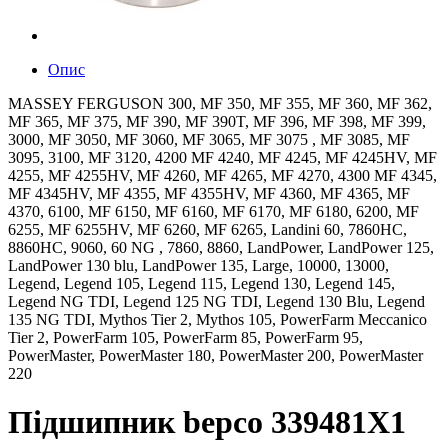
Опис
MASSEY FERGUSON 300, MF 350, MF 355, MF 360, MF 362,
MF 365, MF 375, MF 390, MF 390T, MF 396, MF 398, MF 399,
3000, MF 3050, MF 3060, MF 3065, MF 3075 , MF 3085, MF
3095, 3100, MF 3120, 4200 MF 4240, MF 4245, MF 4245HV, MF
4255, MF 4255HV, MF 4260, MF 4265, MF 4270, 4300 MF 4345,
MF 4345HV, MF 4355, MF 4355HV, MF 4360, MF 4365, MF
4370, 6100, MF 6150, MF 6160, MF 6170, MF 6180, 6200, MF
6255, MF 6255HV, MF 6260, MF 6265, Landini 60, 7860HC,
8860HC, 9060, 60 NG , 7860, 8860, LandPower, LandPower 125,
LandPower 130 blu, LandPower 135, Large, 10000, 13000,
Legend, Legend 105, Legend 115, Legend 130, Legend 145,
Legend NG TDI, Legend 125 NG TDI, Legend 130 Blu, Legend
135 NG TDI, Mythos Tier 2, Mythos 105, PowerFarm Meccanico
Tier 2, PowerFarm 105, PowerFarm 85, PowerFarm 95,
PowerMaster, PowerMaster 180, PowerMaster 200, PowerMaster
220
Підшипник bepco 339481X1