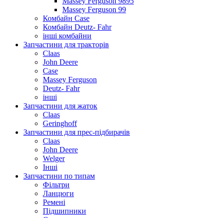
Massey Ferguson 9895
Massey Ferguson 99
Комбайн Case
Комбайн Deutz- Fahr
інші комбайни
Запчастини для тракторів
Claas
John Deere
Case
Massey Ferguson
Deutz- Fahr
інші
Запчастини для жаток
Claas
Geringhoff
Запчастини для прес-підбирачів
Claas
John Deere
Welger
Інші
Запчастини по типам
Фільтри
Ланцюги
Ремені
Підшипники