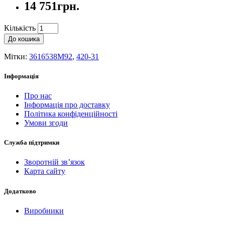
14 751грн.
Кількість
До кошика
Мітки:
3616538M92
,
420-31
Інформація
Про нас
Інформація про доставку
Політика конфіденційності
Умови згоди
Служба підтримки
Зворотній зв’язок
Карта сайту
Додатково
Виробники