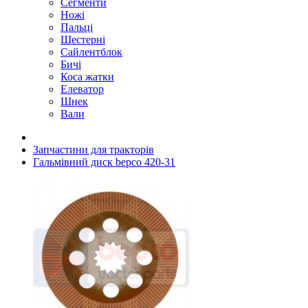
Сегменти
Ножі
Пальці
Шестерні
Сайлентблок
Бичі
Коса жатки
Елеватор
Шнек
Вали
Запчастини для тракторів
Гальмівний диск bepco 420-31