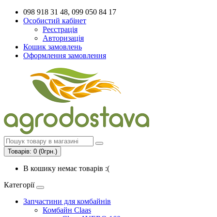
098 918 31 48, 099 050 84 17
Особистий кабінет
Реєстрація
Авторизація
Кошик замовлень
Оформлення замовлення
Товарів: 0 (0грн.)
В кошику немає товарів :(
Категорії
Запчастини для комбайнів
Комбайн Claas