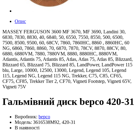
Опис
MASSEY FERGUSON 3600 MF 3670, MF 3690, Landini 30,
6830, 7830, 8830, 40, 6840, 50, 6550, 7550, 8550, 500, 6500,
7500, 8500, 9500, 60, 68CV, 7860, 7860HC, 8860 , 8860HC, 60
NG, 6860, 7860, 8860, 70, 6870, 7870, 78CV, 8870, 88CV, 80,
6880, 6880VM, 7880, 7880VM, 8880, 8880HC, 8880VM,
Atlantis, Atlantis 75, Atlantis 85, Atlas, Atlas 75, Atlas 85, Blizzard,
Blizzard 65, Blizzard 75, Blizzard 85, LandPower, LandPower 115
blu, Large, 10000, 12500, 13000, Legend, Legend 105, Legend
115, Legend NG, Legend 115 NG, Trekker, C75, C85, CF65,
CF75, CF85, Trekker Tier 2, CF70, Vigneti Footstep, Vigneti 65V,
Vigneti 75V
Гальмівний диск bepco 420-31
Виробник:
bepco
Модель: 3616538M92, 420-31
В наявності