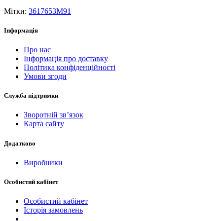
Мітки:
3617653M91
Інформація
Про нас
Інформація про доставку
Політика конфіденційності
Умови згоди
Служба підтримки
Зворотній зв’язок
Карта сайту
Додатково
Виробники
Особистий кабінет
Особистий кабінет
Історія замовлень