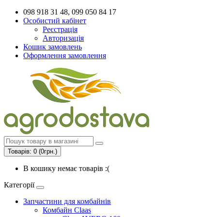
098 918 31 48, 099 050 84 17
Особистий кабінет
Реєстрація
Авторизація
Кошик замовлень
Оформлення замовлення
Товарів: 0 (0грн.)
В кошику немає товарів :(
Категорії
Запчастини для комбайнів
Комбайн Claas