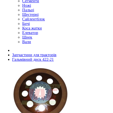
Сегменти
Ножі
Пальці
Шестерні
Сайлентблок
Бичі
Коса жатки
Елеватор
Шнек
Вали
Запчастини для тракторів
Гальмівний диск 422-21