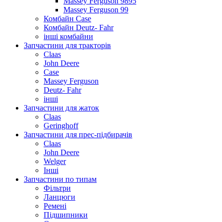
Massey Ferguson 9895
Massey Ferguson 99
Комбайн Case
Комбайн Deutz- Fahr
інші комбайни
Запчастини для тракторів
Claas
John Deere
Case
Massey Ferguson
Deutz- Fahr
інші
Запчастини для жаток
Claas
Geringhoff
Запчастини для прес-підбирачів
Claas
John Deere
Welger
Інші
Запчастини по типам
Фільтри
Ланцюги
Ремені
Підшипники