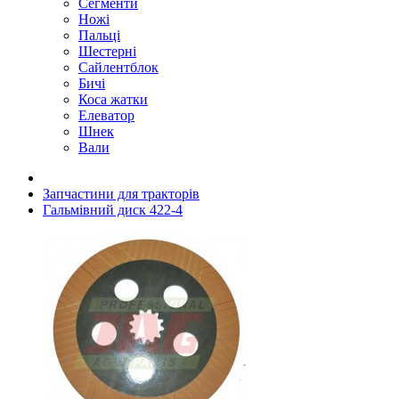
Сегменти
Ножі
Пальці
Шестерні
Сайлентблок
Бичі
Коса жатки
Елеватор
Шнек
Вали
Запчастини для тракторів
Гальмівний диск 422-4