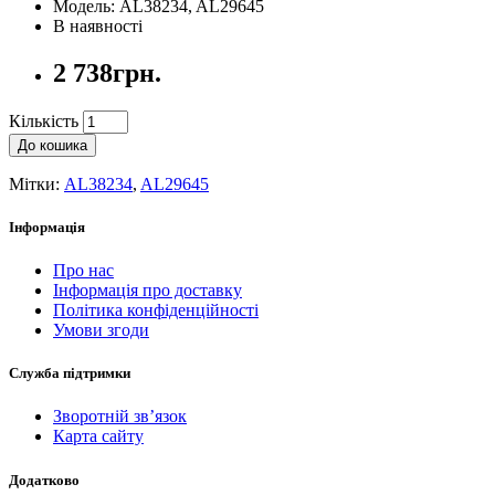
Модель: AL38234, AL29645
В наявності
2 738грн.
Кількість
До кошика
Мітки:
AL38234
,
AL29645
Інформація
Про нас
Інформація про доставку
Політика конфіденційності
Умови згоди
Служба підтримки
Зворотній зв’язок
Карта сайту
Додатково