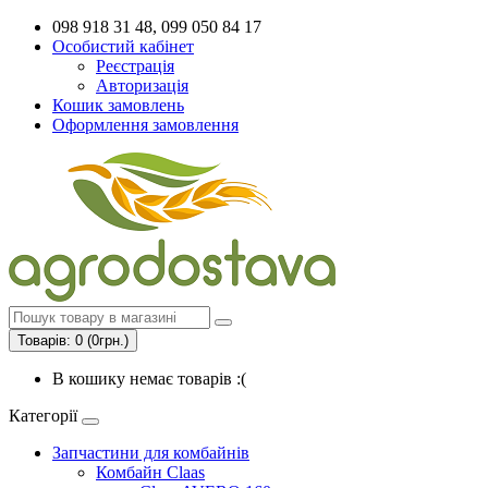
098 918 31 48, 099 050 84 17
Особистий кабінет
Реєстрація
Авторизація
Кошик замовлень
Оформлення замовлення
Товарів: 0 (0грн.)
В кошику немає товарів :(
Категорії
Запчастини для комбайнів
Комбайн Claas