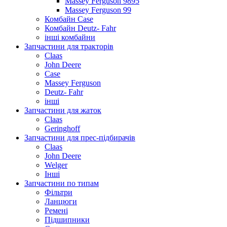
Massey Ferguson 9895
Massey Ferguson 99
Комбайн Case
Комбайн Deutz- Fahr
інші комбайни
Запчастини для тракторів
Claas
John Deere
Case
Massey Ferguson
Deutz- Fahr
інші
Запчастини для жаток
Claas
Geringhoff
Запчастини для прес-підбирачів
Claas
John Deere
Welger
Інші
Запчастини по типам
Фільтри
Ланцюги
Ремені
Підшипники