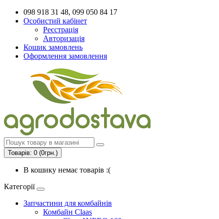
098 918 31 48, 099 050 84 17
Особистий кабінет
Реєстрація
Авторизація
Кошик замовлень
Оформлення замовлення
Товарів: 0 (0грн.)
В кошику немає товарів :(
Категорії
Запчастини для комбайнів
Комбайн Claas