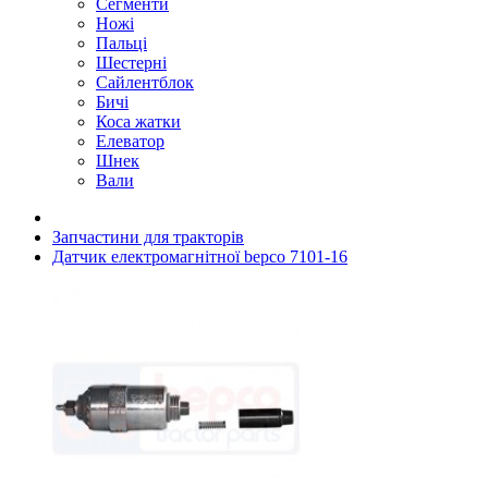
Сегменти
Ножі
Пальці
Шестерні
Сайлентблок
Бичі
Коса жатки
Елеватор
Шнек
Вали
Запчастини для тракторів
Датчик електромагнітної bepco 7101-16