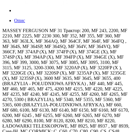
Опис
MASSEY FERGUSON MF 31 Трактор: 200, MF 243, 2200, MF
2210, MF 2225, MF 2230 300, MF 352, MF 355, MF 360, MF
363, MF 363LX, MF 364AQ, MF 364CF, MF 364F, MF 364FQ ,
MF 364S, MF 364SP, MF 364SQ, MF 364V, MF 364VQ, MF
366CF, MF 374AP (X), MF 374FP (X), MF 374GE (X), MF
374SP (X), MF 394AP (X), MF 394FP (X), MF 394GE (X), MF
396, MF 399, 3000, MF 3075, MF 3085, MF 3095, 3100, MF
3115, MF 3125, 3200-3300, MF 3220AP (X), MF 3220FP (X ),
MF 3220GE (X), MF 3220SP (X), MF 3235AP (X), MF 3235GE
(X), MF 3235SP (X), 3600 MF 3635, MF 3645, MF 3655, 400
(BRAZYLIA - POŁUDNIOWA AFRYKA) , MF 440, MF 445,
MF 460, MF 465, MF 475, 4200 MF 4215, MF 4220, MF 4225,
MF 4235, MF 4240, MF 4245, MF 4255, MF 4260, MF 4265, MF
4270, 5300 ( BRAZYLIA), MF 5340, MF 5355, MF 5360, MF
5365, 600 (BRAZYLIA-POŁUDNIOWA AFRYKA), MF 660,
MF 680, 6100, MF 6130, MF 6140, MF 6150, MF 6160, MF 6170,
6200, MF 6245 , MF 6255, MF 6260, MF 6265, MF 6270, MF
6280, MF 6290, 8100, MF 8120, 8200, MF 8210, MF 8220,
ŁADOWARKI TELESKOPOWE, MF 8925, MF 8937 , MF 8939,
Case-IH, MC CORMICK: C, C60, C70, C80, C90, CS, CS48,