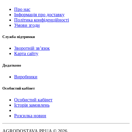
Про нас
Інформація про доставку
Політика конфіденційності
Умови згоди
Служба підтримки
Зворотній зв’язок
Карта сайту
Додатково
Виробники
Особистий кабінет
Особистий кабінет
Історія замовлень
Розсилка новин
AGRODOSTAVA.PP.UA © 2026