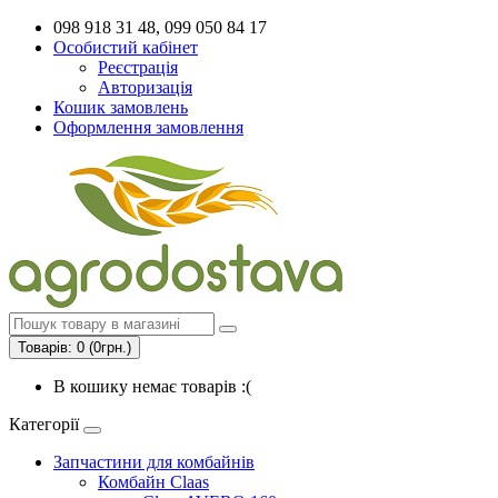
098 918 31 48, 099 050 84 17
Особистий кабінет
Реєстрація
Авторизація
Кошик замовлень
Оформлення замовлення
Товарів: 0 (0грн.)
В кошику немає товарів :(
Категорії
Запчастини для комбайнів
Комбайн Claas