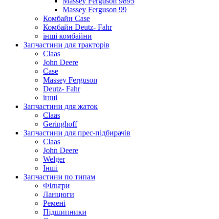
Massey Ferguson 9895
Massey Ferguson 99
Комбайн Case
Комбайн Deutz- Fahr
інші комбайни
Запчастини для тракторів
Claas
John Deere
Case
Massey Ferguson
Deutz- Fahr
інші
Запчастини для жаток
Claas
Geringhoff
Запчастини для прес-підбирачів
Claas
John Deere
Welger
Інші
Запчастини по типам
Фільтри
Ланцюги
Ремені
Підшипники