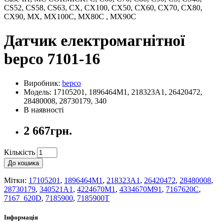
CS52, CS58, CS63, CX, CX100, CX50, CX60, CX70, CX80,
CX90, MX, MX100C, MX80C , MX90C
Датчик електромагнітної
bepco 7101-16
Виробник:
bepco
Модель: 17105201, 1896464M1, 218323A1, 26420472,
28480008, 28730179, 340
В наявності
2 667грн.
Кількість
До кошика
Мітки:
17105201
,
1896464M1
,
218323A1
,
26420472
,
28480008
,
28730179
,
340521A1
,
4224670M1
,
4334670M91
,
7167620C
,
7167_620D
,
7185900
,
7185900T
Інформація