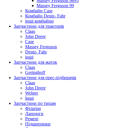
Massey Ferguson 9895
Massey Ferguson 99
Комбайн Case
Комбайн Deutz- Fahr
інші комбайни
Запчастини для тракторів
Claas
John Deere
Case
Massey Ferguson
Deutz- Fahr
інші
Запчастини для жаток
Claas
Geringhoff
Запчастини для прес-підбирачів
Claas
John Deere
Welger
Інші
Запчастини по типам
Фільтри
Ланцюги
Ремені
Підшипники