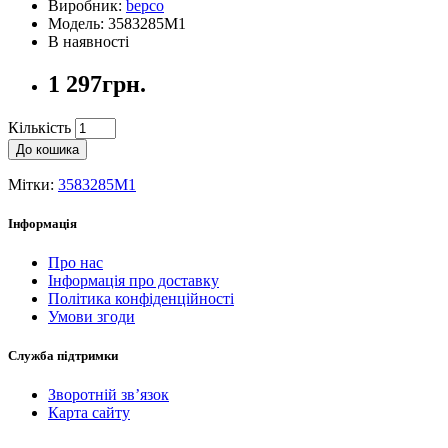
Виробник:
bepco
Модель: 3583285M1
В наявності
1 297грн.
Кількість
До кошика
Мітки:
3583285M1
Інформація
Про нас
Інформація про доставку
Політика конфіденційності
Умови згоди
Служба підтримки
Зворотній зв’язок
Карта сайту