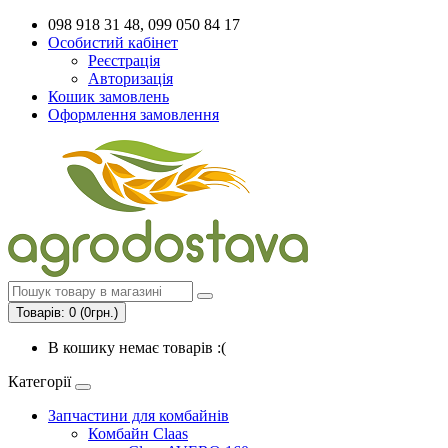
098 918 31 48, 099 050 84 17
Особистий кабінет
Реєстрація
Авторизація
Кошик замовлень
Оформлення замовлення
Товарів: 0 (0грн.)
В кошику немає товарів :(
Категорії
Запчастини для комбайнів
Комбайн Claas