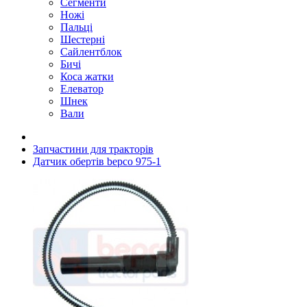
Сегменти
Ножі
Пальці
Шестерні
Сайлентблок
Бичі
Коса жатки
Елеватор
Шнек
Вали
Запчастини для тракторів
Датчик обертів bepco 975-1