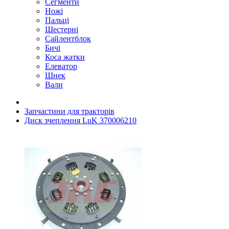
Сегменти
Ножі
Пальці
Шестерні
Сайлентблок
Бичі
Коса жатки
Елеватор
Шнек
Вали
Запчастини для тракторів
Диск зчеплення LuK 370006210