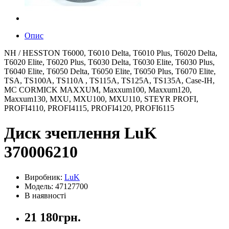
Опис
NH / HESSTON T6000, T6010 Delta, T6010 Plus, T6020 Delta,
T6020 Elite, T6020 Plus, T6030 Delta, T6030 Elite, T6030 Plus,
T6040 Elite, T6050 Delta, T6050 Elite, T6050 Plus, T6070 Elite,
TSA, TS100A, TS110A , TS115A, TS125A, TS135A, Case-IH,
MC CORMICK MAXXUM, Maxxum100, Maxxum120,
Maxxum130, MXU, MXU100, MXU110, STEYR PROFI,
PROFI4110, PROFI4115, PROFI4120, PROFI6115
Диск зчеплення LuK
370006210
Виробник:
LuK
Модель: 47127700
В наявності
21 180грн.