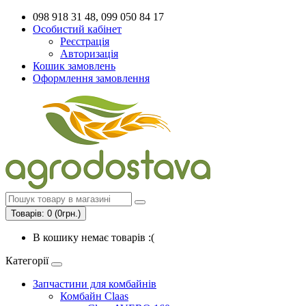
098 918 31 48, 099 050 84 17
Особистий кабінет
Реєстрація
Авторизація
Кошик замовлень
Оформлення замовлення
Товарів: 0 (0грн.)
В кошику немає товарів :(
Категорії
Запчастини для комбайнів
Комбайн Claas