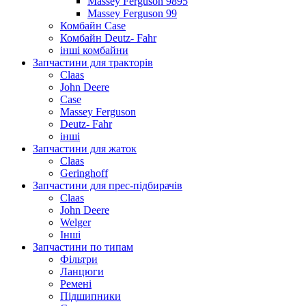
Massey Ferguson 9895
Massey Ferguson 99
Комбайн Case
Комбайн Deutz- Fahr
інші комбайни
Запчастини для тракторів
Claas
John Deere
Case
Massey Ferguson
Deutz- Fahr
інші
Запчастини для жаток
Claas
Geringhoff
Запчастини для прес-підбирачів
Claas
John Deere
Welger
Інші
Запчастини по типам
Фільтри
Ланцюги
Ремені
Підшипники