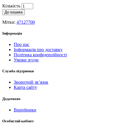
Кількість
До кошика
Мітки:
47127700
Інформація
Про нас
Інформація про доставку
Політика конфіденційності
Умови згоди
Служба підтримки
Зворотній зв’язок
Карта сайту
Додатково
Виробники
Особистий кабінет