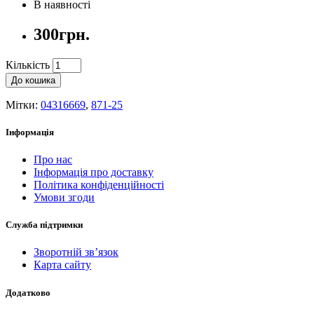
В наявності
300грн.
Кількість
До кошика
Мітки:
04316669
,
871-25
Інформація
Про нас
Інформація про доставку
Політика конфіденційності
Умови згоди
Служба підтримки
Зворотній зв’язок
Карта сайту
Додатково