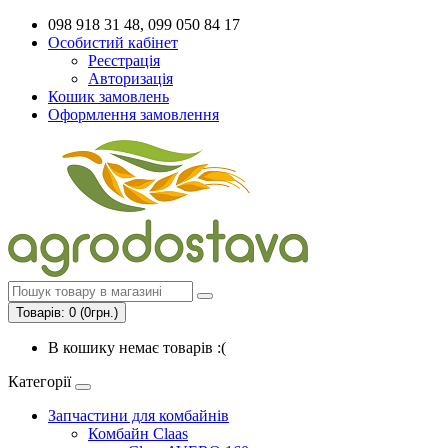
098 918 31 48, 099 050 84 17
Особистий кабінет
Реєстрація
Авторизація
Кошик замовлень
Оформлення замовлення
Товарів: 0 (0грн.)
В кошику немає товарів :(
Категорії
Запчастини для комбайнів
Комбайн Claas