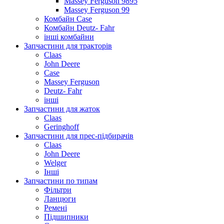
Massey Ferguson 9895
Massey Ferguson 99
Комбайн Case
Комбайн Deutz- Fahr
інші комбайни
Запчастини для тракторів
Claas
John Deere
Case
Massey Ferguson
Deutz- Fahr
інші
Запчастини для жаток
Claas
Geringhoff
Запчастини для прес-підбирачів
Claas
John Deere
Welger
Інші
Запчастини по типам
Фільтри
Ланцюги
Ремені
Підшипники