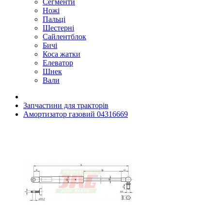
Сегменти
Ножі
Пальці
Шестерні
Сайлентблок
Бичі
Коса жатки
Елеватор
Шнек
Вали
Запчастини для тракторів
Амортизатор газовий 04316669