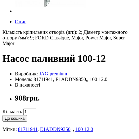
Опис
Кількість кріпильних отворів (шт.): 2; Діаметр монтажного
отвору (мм): 9; FORD Classique, Major, Power Major, Super
Major
Насос паливний 100-12
Виробник:
JAG premium
Модель: 81711941, E1ADDN9350,, 100-12.0
В наявності
908грн.
Кількість
До кошика
Мітки:
81711941
,
E1ADDN9350
,
,
100-12.0