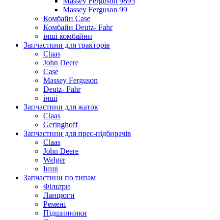
Massey Ferguson 9895
Massey Ferguson 99
Комбайн Case
Комбайн Deutz- Fahr
інші комбайни
Запчастини для тракторів
Claas
John Deere
Case
Massey Ferguson
Deutz- Fahr
інші
Запчастини для жаток
Claas
Geringhoff
Запчастини для прес-підбирачів
Claas
John Deere
Welger
Інші
Запчастини по типам
Фільтри
Ланцюги
Ремені
Підшипники