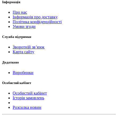
Інформація
Про нас
Інформація про доставку
Політика конфіденційності
Умови згоди
Служба підтримки
Зворотній зв’язок
Карта сайту
Додатково
Виробники
Особистий кабінет
Особистий кабінет
Історія замовлень
Розсилка новин