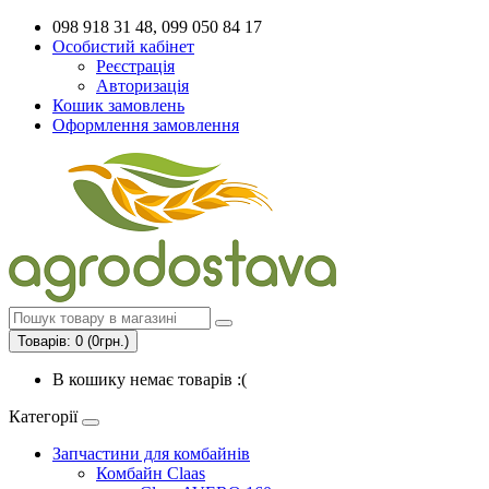
098 918 31 48, 099 050 84 17
Особистий кабінет
Реєстрація
Авторизація
Кошик замовлень
Оформлення замовлення
Товарів: 0 (0грн.)
В кошику немає товарів :(
Категорії
Запчастини для комбайнів
Комбайн Claas