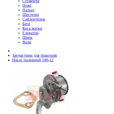
Сегменти
Ножі
Пальці
Шестерні
Сайлентблок
Бичі
Коса жатки
Елеватор
Шнек
Вали
Запчастини для тракторів
Насос паливний 100-12