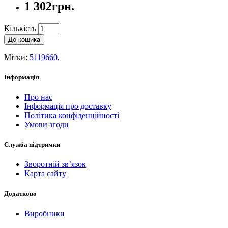
1 302грн.
Кількість
До кошика
Мітки:
5119660
,
Інформація
Про нас
Інформація про доставку
Політика конфіденційності
Умови згоди
Служба підтримки
Зворотній зв’язок
Карта сайту
Додатково
Виробники