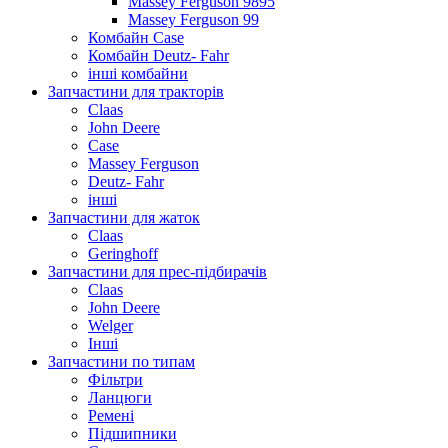
Massey Ferguson 9895
Massey Ferguson 99
Комбайн Case
Комбайн Deutz- Fahr
інші комбайни
Запчастини для тракторів
Claas
John Deere
Case
Massey Ferguson
Deutz- Fahr
інші
Запчастини для жаток
Claas
Geringhoff
Запчастини для прес-підбирачів
Claas
John Deere
Welger
Інші
Запчастини по типам
Фільтри
Ланцюги
Ремені
Підшипники