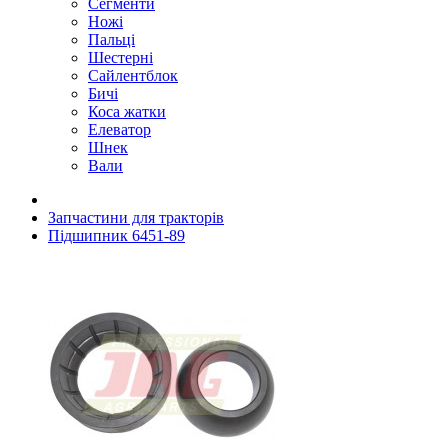
Сегменти
Ножі
Пальці
Шестерні
Сайлентблок
Бичі
Коса жатки
Елеватор
Шнек
Вали
Запчастини для тракторів
Підшипник 6451-89