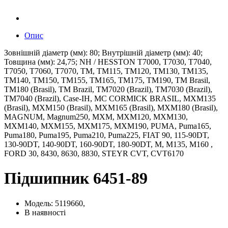
Опис
Зовнішній діаметр (мм): 80; Внутрішній діаметр (мм): 40;
Товщина (мм): 24,75; NH / HESSTON T7000, T7030, T7040,
T7050, T7060, T7070, TM, TM115, TM120, TM130, TM135,
TM140, TM150, TM155, TM165, TM175, TM190, TM Brasil,
TM180 (Brasil), TM Brazil, TM7020 (Brazil), TM7030 (Brazil),
TM7040 (Brazil), Case-IH, MC CORMICK BRASIL, MXM135
(Brasil), MXM150 (Brasil), MXM165 (Brasil), MXM180 (Brasil),
MAGNUM, Magnum250, MXM, MXM120, MXM130,
MXM140, MXM155, MXM175, MXM190, PUMA, Puma165,
Puma180, Puma195, Puma210, Puma225, FIAT 90, 115-90DT,
130-90DT, 140-90DT, 160-90DT, 180-90DT, M, M135, M160 ,
FORD 30, 8430, 8630, 8830, STEYR CVT, CVT6170
Підшипник 6451-89
Модель: 5119660,
В наявності