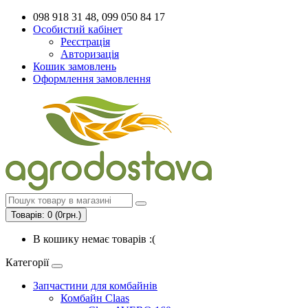
098 918 31 48, 099 050 84 17
Особистий кабінет
Реєстрація
Авторизація
Кошик замовлень
Оформлення замовлення
Товарів: 0 (0грн.)
В кошику немає товарів :(
Категорії
Запчастини для комбайнів
Комбайн Claas