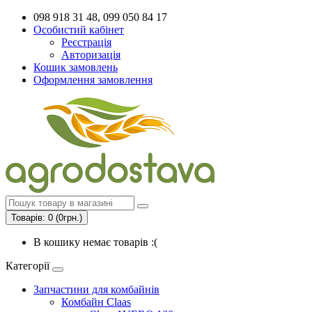
098 918 31 48, 099 050 84 17
Особистий кабінет
Реєстрація
Авторизація
Кошик замовлень
Оформлення замовлення
Товарів: 0 (0грн.)
В кошику немає товарів :(
Категорії
Запчастини для комбайнів
Комбайн Claas