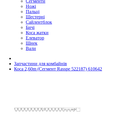
Сегменти
Ножі
Пальці
Шестерні
Сайлентблок
Бичі
Коса жатки
Елеватор
Шнек
Вали
Запчастини для комбайнів
Коса 2,60m (Сегмент Rasspe 522187) 610642