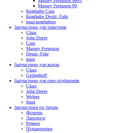
Massey Ferguson 9895
Massey Ferguson 99
Комбайн Case
Комбайн Deutz- Fahr
інші комбайни
Запчастини для тракторів
Claas
John Deere
Case
Massey Ferguson
Deutz- Fahr
інші
Запчастини для жаток
Claas
Geringhoff
Запчастини для прес-підбирачів
Claas
John Deere
Welger
Інші
Запчастини по типам
Фільтри
Ланцюги
Ремені
Підшипники