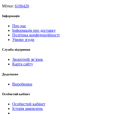
Мітки:
6106420
Інформація
Про нас
Інформація про доставку
Політика конфіденційності
Умови згоди
Служба підтримки
Зворотній зв’язок
Карта сайту
Додатково
Виробники
Особистий кабінет
Особистий кабінет
Історія замовлень