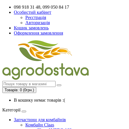
098 918 31 48, 099 050 84 17
Особистий кабінет
Реєстрація
Авторизація
Кошик замовлень
Оформлення замовлення
Товарів: 0 (0грн.)
В кошику немає товарів :(
Категорії
Запчастини для комбайнів
Комбайн Claas