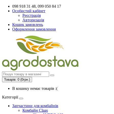
098 918 31 48, 099 050 84 17
Особистий кабінет
Реєстрація
Авторизація
Кошик замовлень
Оформлення замовлення
Товарів: 0 (0грн.)
В кошику немає товарів :(
Категорії
Запчастини для комбайнів
Комбайн Claas