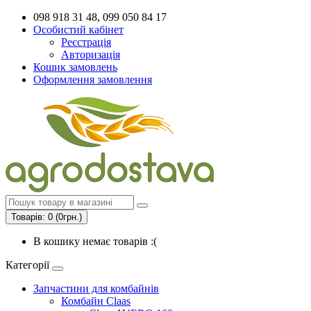
098 918 31 48, 099 050 84 17
Особистий кабінет
Реєстрація
Авторизація
Кошик замовлень
Оформлення замовлення
Товарів: 0 (0грн.)
В кошику немає товарів :(
Категорії
Запчастини для комбайнів
Комбайн Claas