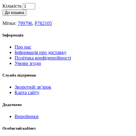
Кількість
До кошика
Мітки:
799796
,
P782105
Інформація
Про нас
Інформація про доставку
Політика конфіденційності
Умови згоди
Служба підтримки
Зворотній зв’язок
Карта сайту
Додатково
Виробники
Особистий кабінет