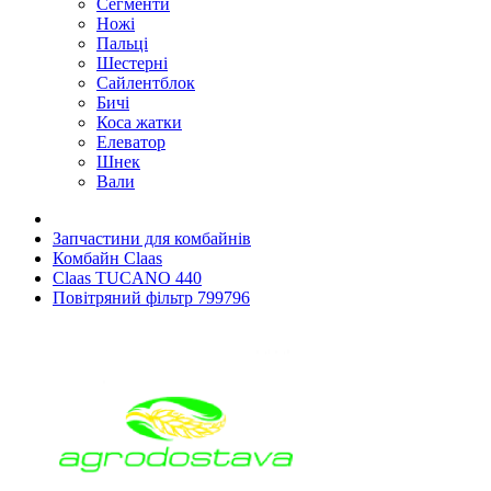
Сегменти
Ножі
Пальці
Шестерні
Сайлентблок
Бичі
Коса жатки
Елеватор
Шнек
Вали
Запчастини для комбайнів
Комбайн Claas
Claas TUCANO 440
Повітряний фільтр 799796