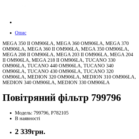
Опис
MEGA 350 II OM906LA, MEGA 360 OM906LA, MEGA 370
OM906LA, MEGA 360 II OM906LA, MEGA 350 OM906LA,
MEGA 208 II OM906LA, MEGA 203 II OM906LA, MEGA 204
II OM906LA, MEGA 218 II OM906LA, TUCANO 330
OM906LA, TUCANO 440 OM906LA, TUCANO 340
OM906LA, TUCANO 430 OM906LA, TUCANO 320
OM906LA, MEDION 320 OM906LA, MEDION 310 OM906LA,
MEDION 340 OM906LA, MEDION 330 OM906LA
Повітряний фільтр 799796
Модель: 799796, P782105
В наявності
2 339грн.