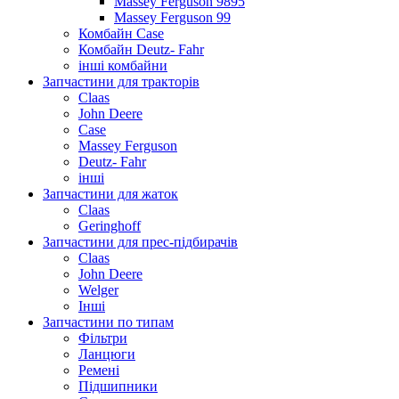
Massey Ferguson 9895
Massey Ferguson 99
Комбайн Case
Комбайн Deutz- Fahr
інші комбайни
Запчастини для тракторів
Claas
John Deere
Case
Massey Ferguson
Deutz- Fahr
інші
Запчастини для жаток
Claas
Geringhoff
Запчастини для прес-підбирачів
Claas
John Deere
Welger
Інші
Запчастини по типам
Фільтри
Ланцюги
Ремені
Підшипники