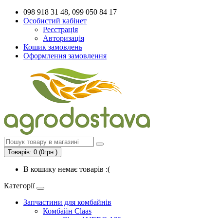
098 918 31 48, 099 050 84 17
Особистий кабінет
Реєстрація
Авторизація
Кошик замовлень
Оформлення замовлення
Товарів: 0 (0грн.)
В кошику немає товарів :(
Категорії
Запчастини для комбайнів
Комбайн Claas