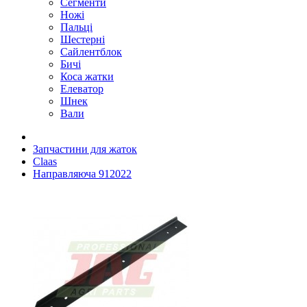
Сегменти
Ножі
Пальці
Шестерні
Сайлентблок
Бичі
Коса жатки
Елеватор
Шнек
Вали
Запчастини для жаток
Claas
Направляюча 912022