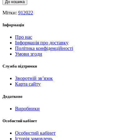
До кошика
Мітки:
912022
Інформація
Про нас
Інформація про доставку
Політика конфіденційності
Умови згоди
Служба підтримки
Зворотній зв’язок
Карта сайту
Додатково
Виробники
Особистий кабінет
Особистий кабінет
Історія замовлень