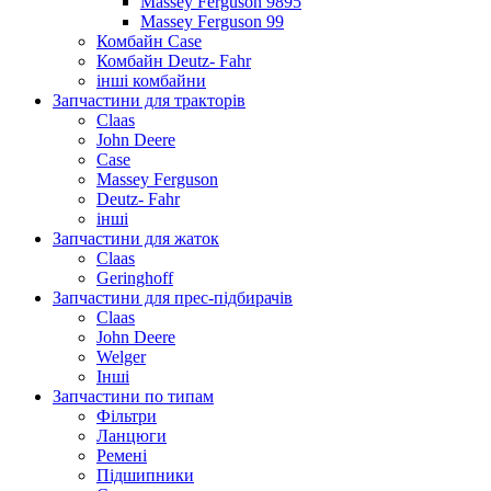
Massey Ferguson 9895
Massey Ferguson 99
Комбайн Case
Комбайн Deutz- Fahr
інші комбайни
Запчастини для тракторів
Claas
John Deere
Case
Massey Ferguson
Deutz- Fahr
інші
Запчастини для жаток
Claas
Geringhoff
Запчастини для прес-підбирачів
Claas
John Deere
Welger
Інші
Запчастини по типам
Фільтри
Ланцюги
Ремені
Підшипники