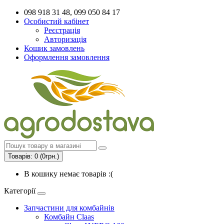
098 918 31 48, 099 050 84 17
Особистий кабінет
Реєстрація
Авторизація
Кошик замовлень
Оформлення замовлення
Товарів: 0 (0грн.)
В кошику немає товарів :(
Категорії
Запчастини для комбайнів
Комбайн Claas